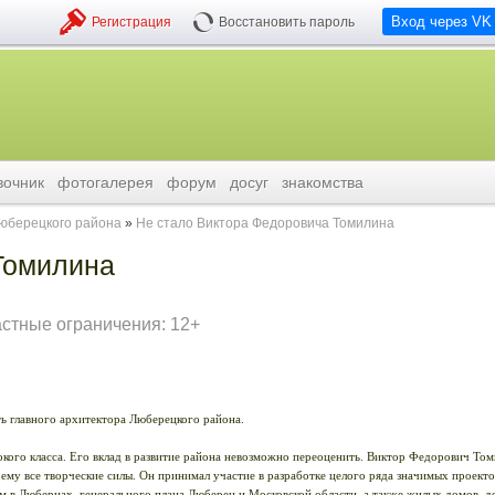
Вход через VK
Регистрация
Восстановить пароль
вочник
фотогалерея
форум
досуг
знакомства
люберецкого района
Не стало Виктора Федоровича Томилина
Томилина
астные ограничения: 12+
ь главного архитектора Люберецкого района.
кого класса. Его вклад в развитие района невозможно переоценить. Виктор Федорович Том
 ему все творческие силы. Он принимал участие в разработке целого ряда значимых проект
 в Люберцах, генерального плана Люберец и Московской области, а также жилых домов, д