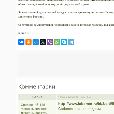
объектов социальной и культурной сферы по всей стране.
За многолетний труд и личный вклад в развитие архитектуры региона Викт
архитектор России».
Сотрудники администрации Люберецкого района и города Люберцы выражаю
lubreg.ru
Комментарии
Весна
• 09.11.12 00:36,
#397319
http://www.lubernet.ru/id/2/pid/
Сообщений: 138
Соболезнование родным...
Место жительства:
Люберцы пос.Вуги