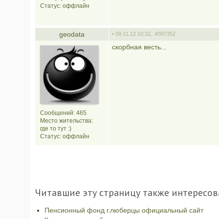
Статус:
оффлайн
geodata
• 09.11.12 10:32,
#397352
скорбная весть...
Сообщений: 465
Место жительства:
где то тут :)
Статус:
оффлайн
Читавшие эту страницу также интересов
Пенсионный фонд г.люберцы официальный сайт