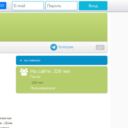
 ID
Телеграм
12+
на главную
На сайте: 226 чел
Гости:
226 чел.
Пользователи:
илин как
ов: «Дома
есятков