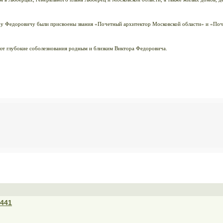
ору Федоровичу были присвоены звания «Почетный архитектор Московской области» и «По
т глубокие соболезнования родным и близким Виктора Федоровича.
5441