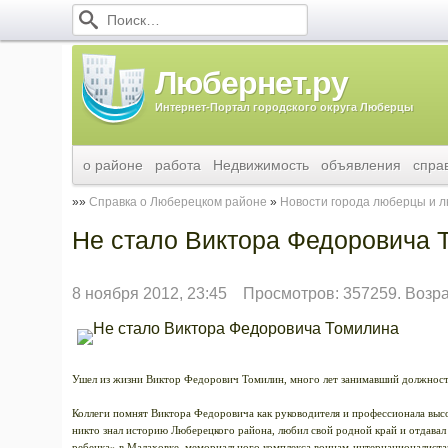
Любернет.ру
Интернет-Портал городского округа Люберцы
о районе
работа
Недвижимость
объявления
спра
Справка о Люберецком районе
Новости города люберцы и 
Не стало Виктора Федоровича 
8 ноября 2012, 23:45
Просмотров: 357259. Возр
Ушел из жизни Виктор Федорович Томилин, много лет занимавший должност
Коллеги помнят Виктора Федоровича как руководителя и профессионала высо
никто знал историю Люберецкого района, любил свой родной край и отдавал
ребенка» в Малаховке, мемориального комплекса воинам-интернационалистам