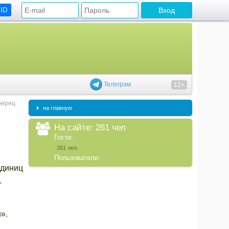
 ID
Телеграм
12+
берец
на главную
На сайте: 261 чел
Гости:
261 чел.
Пользователи:
единиц
.
».