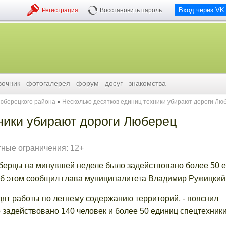
Вход через VK
Регистрация
Восстановить пароль
вочник
фотогалерея
форум
досуг
знакомства
люберецкого района
Несколько десятков единиц техники убирают дороги Лю
ники убирают дороги Люберец
тные ограничения: 12+
юберцы на минувшей неделе было задействовано более 50 
Об этом сообщил глава муниципалитета Владимир Ружицкий
т работы по летнему содержанию территорий, - пояснил
о задействовано 140 человек и более 50 единиц спецтехники