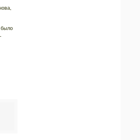
нова,
е было
-