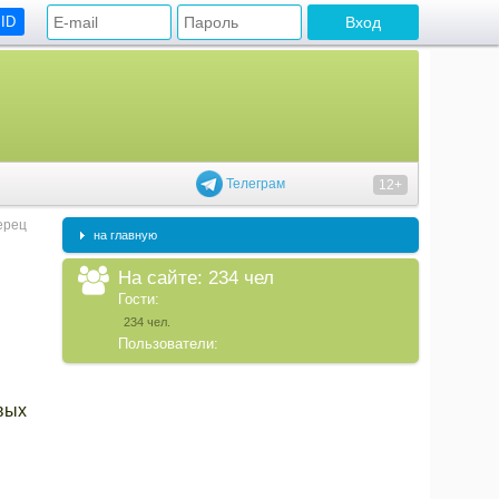
 ID
Телеграм
12+
ерец
на главную
На сайте: 234 чел
Гости:
234 чел.
Пользователи:
вых