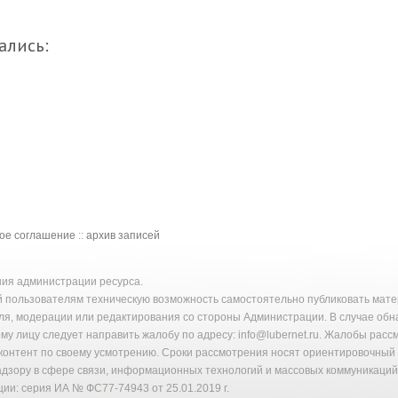
ались:
кое соглашение
::
архив записей
ения администрации ресурса.
й пользователям техническую возможность самостоятельно публиковать ма
ля, модерации или редактирования со стороны Администрации. В случае об
у лицу следует направить жалобу по адресу: info@lubernet.ru. Жалобы расс
онтент по своему усмотрению. Сроки рассмотрения носят ориентировочный 
надзору в сфере связи, информационных технологий и массовых коммуникаци
ии: серия ИА № ФС77-74943 от 25.01.2019 г.