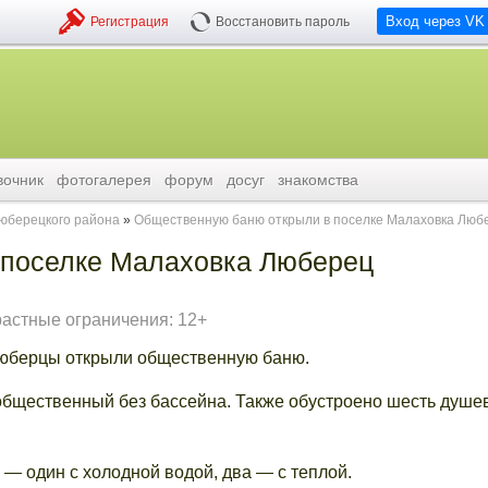
Вход через VK
Регистрация
Восстановить пароль
вочник
фотогалерея
форум
досуг
знакомства
люберецкого района
Общественную баню открыли в поселке Малаховка Люб
 поселке Малаховка Люберец
растные ограничения: 12+
 Люберцы открыли общественную баню.
– общественный без бассейна. Также обустроено шесть душе
— один с холодной водой, два — с теплой.