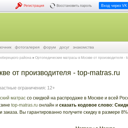
Вход через VK
Регистрация
Восстановить пароль
вочник
фотогалерея
форум
досуг
знакомства
люберецкого района
Ортопедические матрасы в Москве от производителя - t
е от производителя - top-matras.ru
растные ограничения: 12+
ский матрас
со скидкой на распродаже в Москве и всей Рос
азине
top-matras.ru
онлайн и
сказать кодовое слово: Скид
 заказа. Вы гарантированно получите скидку в размере 8%