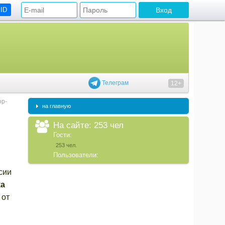
 ID
Телеграм
12+
op-
на главную
На сайте: 253 чел
Гости:
253 чел.
Пользователи:
сии
ка
 от