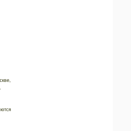
скве,
,
яются