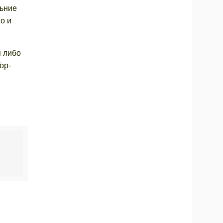
льние
о и
я либо
op-