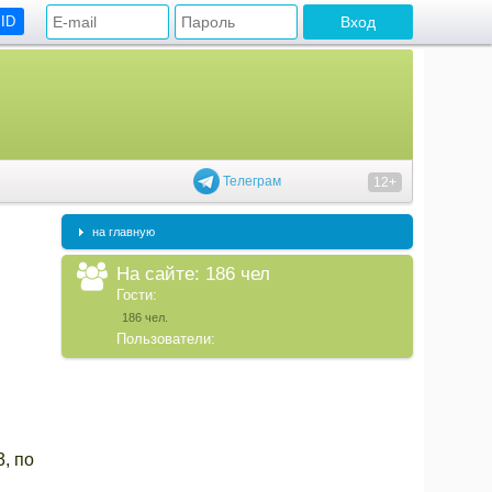
 ID
Телеграм
12+
на главную
На сайте: 186 чел
Гости:
186 чел.
Пользователи:
, по