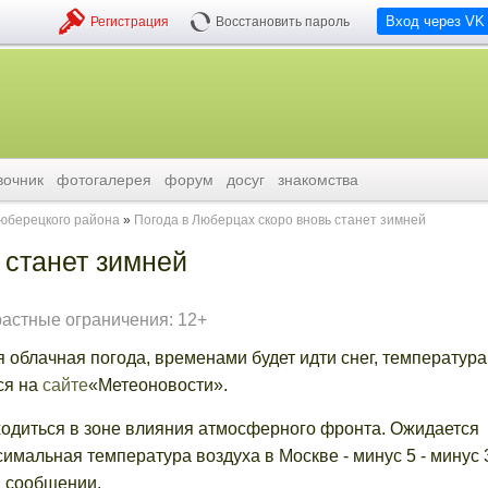
Вход через VK
Регистрация
Восстановить пароль
вочник
фотогалерея
форум
досуг
знакомства
люберецкого района
Погода в Люберцах скоро вновь станет зимней
 станет зимней
растные ограничения: 12+
 облачная погода, временами будет идти снег, температура
ся на
сайте
«Метеоновости».
одиться в зоне влияния атмосферного фронта. Ожидается
симальная температура воздуха в Москве - минус 5 - минус 3
 в сообщении.