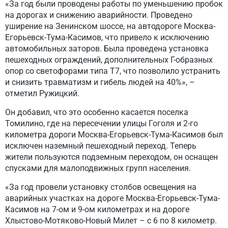
«За год были проводены работы по уменьшению пробок
на дорогах и снижению аварийности. Проведено
уширение на Зенинском шоссе, на автодороге Москва-
Егорьевск-Тума-Касимов, что привело к исключению
автомобильных заторов. Была проведена установка
пешеходных ограждений, дополнительных Г-образных
опор со светофорами типа Т7, что позволило устранить
и снизить травматизм и гибель людей на 40%», –
отметил Ружицкий.
Он добавил, что это особенно касается поселка
Томилино, где на пересечении улицы Гоголя и 2-го
километра дороги Москва-Егорьевск-Тума-Касимов был
исключен наземный пешеходный переход. Теперь
жители пользуются подземным переходом, он оснащен
спусками для малоподвижных групп населения.
«За год провели установку столбов освещения на
аварийных участках на дороге Москва-Егорьевск-Тума-
Касимов на 7-ом и 9-ом километрах и на дороге
Хлыстово-Мотяково-Новый Милет – с 6 по 8 километр.