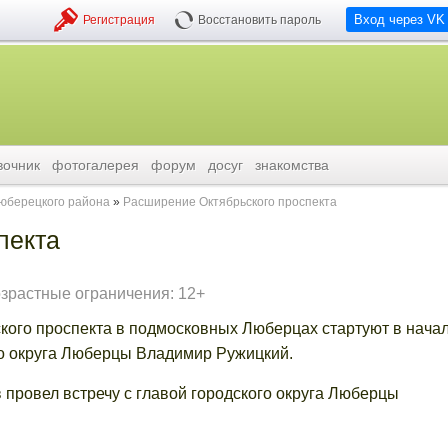
Вход через VK
Регистрация
Восстановить пароль
вочник
фотогалерея
форум
досуг
знакомства
люберецкого района
Расширение Октябрьского проспекта
пекта
зрастные ограничения: 12+
кого проспекта в подмосковных Люберцах стартуют в нача
го округа Люберцы Владимир Ружицкий.
провел встречу с главой городского округа Люберцы