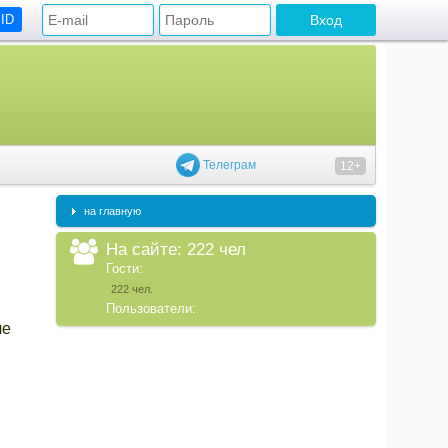
 ID
Телеграм
12+
на главную
На сайте: 222 чел
Гости:
222 чел.
Пользователи:
ле