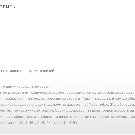
ались:
кое соглашение
::
архив записей
ения администрации ресурса.
й пользователям техническую возможность самостоятельно публиковать ма
ля, модерации или редактирования со стороны Администрации. В случае об
у лицу следует направить жалобу по адресу: info@lubernet.ru. Жалобы расс
онтент по своему усмотрению. Сроки рассмотрения носят ориентировочный 
надзору в сфере связи, информационных технологий и массовых коммуникаци
ии: серия ИА № ФС77-74943 от 25.01.2019 г.