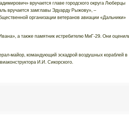
димирович» вручается главе городского округа Люберцы
ль вручается замглавы Эдуарду Рыжову», –
общественной организации ветеранов авиации «Дальники»
Ивана», а также памятник истребителю МиГ-29. Они оценил
ерал-майор, командующий эскадрой воздушных кораблей в
иаконструктора И.И. Сикорского.