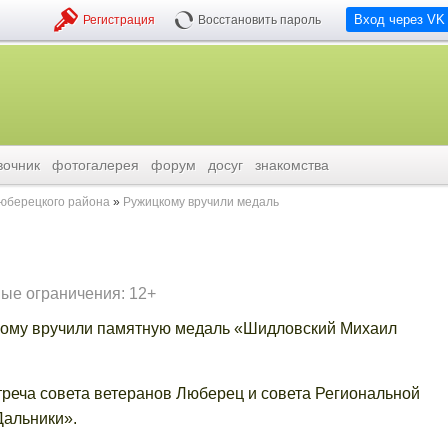
Вход через VK
Регистрация
Восстановить пароль
вочник
фотогалерея
форум
досуг
знакомства
люберецкого района
Ружицкому вручили медаль
ые ограничения: 12+
ому вручили памятную медаль «Шидловский Михаил
реча совета ветеранов Люберец и совета Региональной
Дальники».