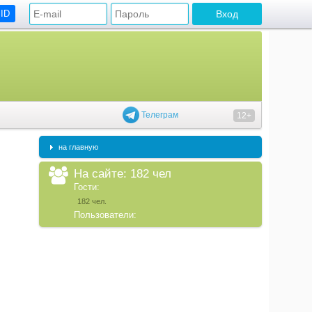
 ID
Телеграм
12+
на главную
На сайте: 182 чел
Гости:
182 чел.
Пользователи: