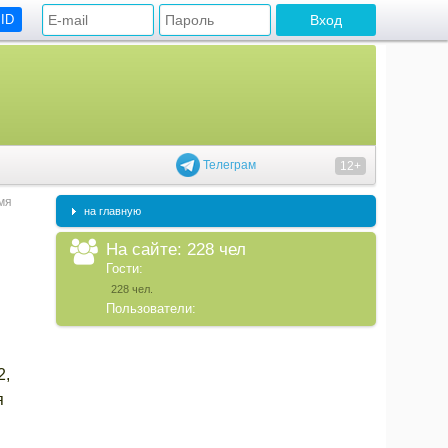
 ID
Телеграм
12+
мя
на главную
На сайте: 228 чел
Гости:
228 чел.
Пользователи:
2,
я