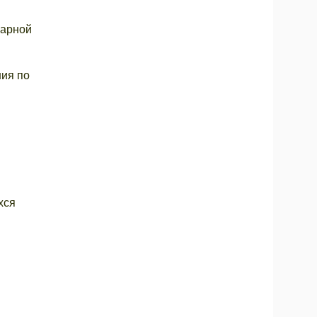
жарной
ния по
хся
и