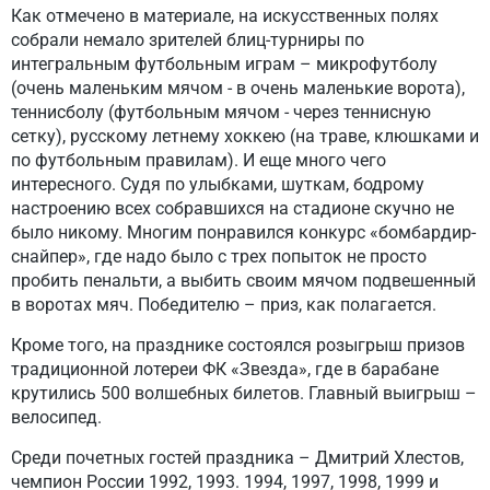
Как отмечено в материале, на искусственных полях
собрали немало зрителей блиц-турниры по
интегральным футбольным играм – микрофутболу
(очень маленьким мячом - в очень маленькие ворота),
теннисболу (футбольным мячом - через теннисную
сетку), русскому летнему хоккею (на траве, клюшками и
по футбольным правилам). И еще много чего
интересного. Судя по улыбками, шуткам, бодрому
настроению всех собравшихся на стадионе скучно не
было никому. Многим понравился конкурс «бомбардир-
снайпер», где надо было с трех попыток не просто
пробить пенальти, а выбить своим мячом подвешенный
в воротах мяч. Победителю – приз, как полагается.
Кроме того, на празднике состоялся розыгрыш призов
традиционной лотереи ФК «Звезда», где в барабане
крутились 500 волшебных билетов. Главный выигрыш –
велосипед.
Среди почетных гостей праздника – Дмитрий Хлестов,
чемпион России 1992, 1993. 1994, 1997, 1998, 1999 и