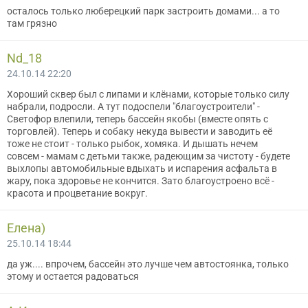
осталось только люберецкий парк застроить домами... а то
там грязно
Nd_18
24.10.14 22:20
Хороший сквер был с липами и клёнами, которые только силу
набрали, подросли. А тут подоспели "благоустроители" -
Светофор влепили, теперь бассейн якобы (вместе опять с
торговлей). Теперь и собаку некуда вывести и заводить её
тоже не стоит - только рыбок, хомяка. И дышать нечем
совсем - мамам с детьми также, радеющим за чистоту - будете
выхлопы автомобильные вдыхать и испарения асфальта в
жару, пока здоровье не кончится. Зато благоустроено всё -
красота и процветание вокруг.
Елена)
25.10.14 18:44
да уж.... впрочем, бассейн это лучше чем автостоянка, только
этому и остается радоваться