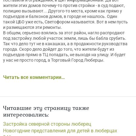
поставили и ограждения, и щит информационный. Да вот
жители этих домов почему-то против стройки - в суд подают,
полицию вызывают... Другого-то места, кроме как прямо у
подъездов и балконов домов, в городе не нашлось. Один
такой ЦБО уже есть, Светофором называется. Вот в нем пусть
и размещаются эти ремонты.
В общем, серьезно взялись за этот район, нагло распродают
под застройку любой участок земли, лишь бы бабла срубить.
Так что дело тут не в какашках, а в продажности руководства
города. Скоро дело дойдет до того, что жители будут из
подъездов прямо в ТЦ попадать, не выходя на улицу. И будет
у нас не просто город, а Торговый Город Люберцы.
Читать все комментарии…
Читавшие эту страницу также
интересовались:
Застройка северной стороны люберец
Новогодние представления для детей в люберцах