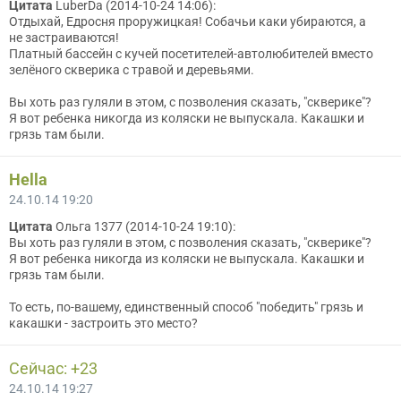
Цитата
LuberDa (2014-10-24 14:06):
Отдыхай, Едросня проружицкая! Собачьи каки убираются, а
не застраиваются!
Платный бассейн с кучей посетителей-автолюбителей вместо
зелёного скверика с травой и деревьями.
Вы хоть раз гуляли в этом, с позволения сказать, "скверике"?
Я вот ребенка никогда из коляски не выпускала. Какашки и
грязь там были.
Hella
24.10.14 19:20
Цитата
Ольга 1377 (2014-10-24 19:10):
Вы хоть раз гуляли в этом, с позволения сказать, "скверике"?
Я вот ребенка никогда из коляски не выпускала. Какашки и
грязь там были.
То есть, по-вашему, единственный способ "победить" грязь и
какашки - застроить это место?
Сейчас: +23
24.10.14 19:27