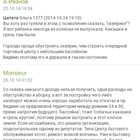
A.Иванов
25.10.14 19:54
Цитата
Ольга 1377 (2014-10-24 19:10):
Вы хоть раз гуляли в этом, с позволения сказать, "скверике"?
Я вот ребенка никогда из коляски не выпускала. Какашки и
грязь там были.
Гораздо проще обустроить скверик, чем строить очередной
торговый центр с небольшим бассейном.
Видимо поэтому его и держали в таком состоянии.
Monsieur
26.10.14 01:52
Со сквера никакого дохода нельзя получить, одни расходы на
обустройство и уборку, а вот за постройку чего-либо
наоборот можно очень хорошо заработать на откатах и пр.
Видимо на придомовой территории между домами 24 и 30,
прямо напротив будущего "бассейна", тоже "собачьи какашки
и грязь кругом", поэтому решили застроить и этот клочок
земли. Если не ошибаюсь, это решила организация,
подконтрольная одному из депутатов. Типа Центр бытового
обслуживания хотят, ремонт всякой всячины. Уже и бытовку