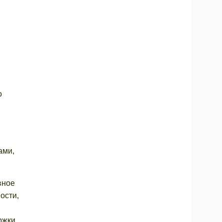
о
ами,
вное
ости,
ржки