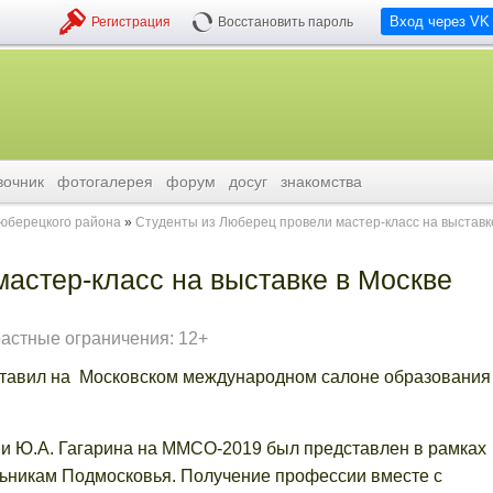
Вход через VK
Регистрация
Восстановить пароль
вочник
фотогалерея
форум
досуг
знакомства
люберецкого района
Студенты из Люберец провели мастер-класс на выставк
астер-класс на выставке в Москве
растные ограничения: 12+
ставил на Московском международном салоне образования
и Ю.А. Гагарина на ММСО-2019 был представлен в рамках
ольникам Подмосковья. Получение профессии вместе с