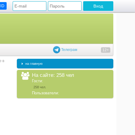
 ID
Телеграм
12+
е в
на главную
На сайте: 258 чел
Гости:
258 чел.
Пользователи: