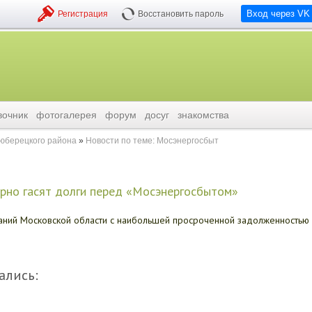
Вход через VK
Регистрация
Восстановить пароль
вочник
фотогалерея
форум
досуг
знакомства
люберецкого района
Новости по теме: Мосэнергосбыт
рно гасят долги перед «Мосэнергосбытом»
аний Московской области с наибольшей просроченной задолженностью
ались: