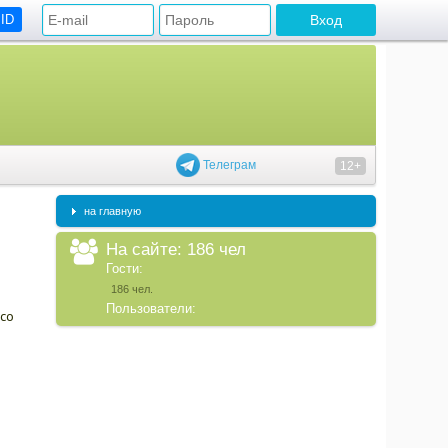
 ID
Телеграм
12+
на главную
На сайте: 186 чел
Гости:
186 чел.
Пользователи:
 со