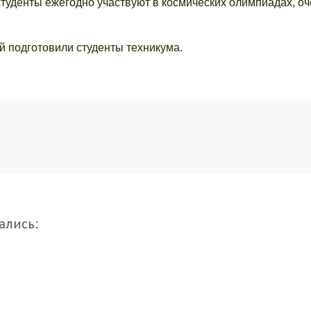
студенты ежегодно участвуют в космических олимпиадах, оч
й подготовили студенты техникума.
ались: