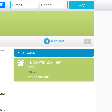
 ID
Телеграм
12+
инг,
на главную
На сайте: 234 чел
Гости:
234 чел.
Пользователи:
 мы
умы