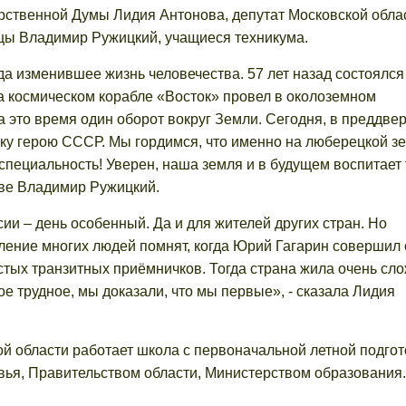
арственной Думы Лидия Антонова, депутат Московской обла
рцы Владимир Ружицкий, учащиеся техникума.
да изменившее жизнь человечества. 57 лет назад состоялся
а космическом корабле «Восток» провел в околоземном
а это время один оборот вокруг Земли. Сегодня, в преддве
ику герою СССР. Мы гордимся, что именно на люберецкой з
пециальность! Уверен, наша земля и в будущем воспитает 
ове Владимир Ружицкий.
ии – день особенный. Да и для жителей других стран. Но
ление многих людей помнят, когда Юрий Гагарин совершил
стых транзитных приёмничков. Тогда страна жила очень сло
ое трудное, мы доказали, что мы первые», - сказала Лидия
ой области работает школа с первоначальной летной подгот
ья, Правительством области, Министерством образования.