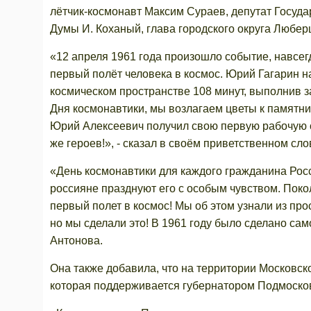
лётчик-космонавт Максим Сураев, депутат Госуд
Думы И. Коханый, глава городского округа Любе
«12 апреля 1961 года произошло событие, навсег
первый полёт человека в космос. Юрий Гагарин н
космическом пространстве 108 минут, выполнив з
Дня космонавтики, мы возлагаем цветы к памятн
Юрий Алексеевич получил свою первую рабочую с
же героев!», - сказал в своём приветственном сл
«День космонавтики для каждого гражданина Росс
россияне празднуют его с особым чувством. Поко
первый полет в космос! Мы об этом узнали из про
но мы сделали это! В 1961 году было сделано сам
Антонова.
Она также добавила, что на территории Московск
которая поддерживается губернатором Подмосков