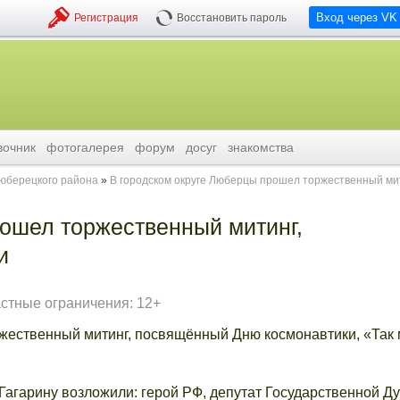
Вход через VK
Регистрация
Восстановить пароль
вочник
фотогалерея
форум
досуг
знакомства
люберецкого района
В городском округе Люберцы прошел торжественный мит
рошел торжественный митинг,
и
стные ограничения: 12+
ржественный митинг, посвящённый Дню космонавтики, «Так
Гагарину возложили: герой РФ, депутат Государственной Д