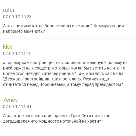
rufei
07.09.17 10:28
А что, помимо котла больше ничего не надо? Коммуникации
например заменить?
kiss
07.09.17 11:10
а почему сам застройщик не усиливает котельную? почему из
внебюджетных средств, которые могли бы пустить на что-то
более стоящее для жителей района? Там, кажется, как была
"Держава" застройщик, так и осталась. Ружику надо
отчитаться перед Воробьевым, а тому- перед президентом?
7enov
07.09.17 11:41
А на этапе согласования проекта Грин-Сити ни кто не
догадывался что мощности котельной не хватит?