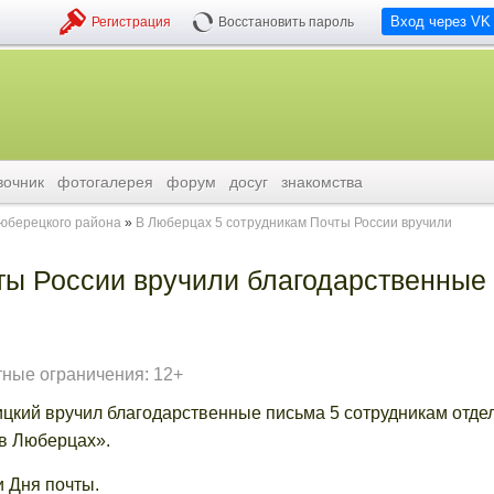
Вход через VK
Регистрация
Восстановить пароль
вочник
фотогалерея
форум
досуг
знакомства
люберецкого района
В Люберцах 5 сотрудникам Почты России вручили
ты России вручили благодарственные
тные ограничения: 12+
цкий вручил благодарственные письма 5 сотрудникам отде
в Люберцах».
и Дня почты.