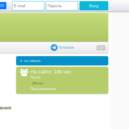
 ID
Телеграм
12+
на главную
На сайте: 189 чел
Гости:
189 чел.
Пользователи:
ления