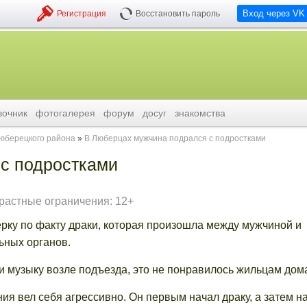
Вход через VK
Регистрация
Восстановить пароль
вочник
фотогалерея
форум
досуг
знакомства
люберецкого района
В Люберцах мужчина подрался с подростками
с подростками
растные ограничения: 12+
ку по факту драки, которая произошла между мужчиной и
ьных органов.
 музыку возле подъезда, это не понравилось жильцам дом
ия вел себя агрессивно. Он первым начал драку, а затем н