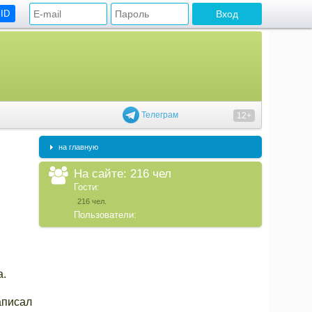
 ID
Телеграм
12+
на главную
На сайте: 216 чел
Гости:
216 чел.
Пользователи:
а.
аписал