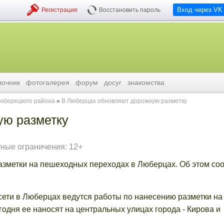
Вход через VK
Регистрация
Восстановить пароль
вочник
фотогалерея
форум
досуг
знакомства
люберецкого района
В Люберцах обновляют дорожную разметку
ую разметку
тные ограничения: 12+
зметки на пешеходных переходах в Люберцах. Об этом со
сети в Люберцах ведутся работы по нанесению разметки на
годня ее наносят на центральных улицах города - Кирова и