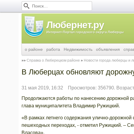
Любернет.ру
Интернет-Портал городского округа Люберцы
о районе
работа
Недвижимость
объявления
спра
Справка о Люберецком районе
Новости города люберцы и 
В Люберцах обновляют дорожн
31 мая 2019, 16:32
Просмотров: 356790. Возрас
Продолжаются работы по нанесению дорожной ра
глава муниципалитета Владимир Ружицкий.
«В рамках летнего содержания улично-дорожной 
пешеходных переходах, - отметил Ружицкий. – Се
Власова».