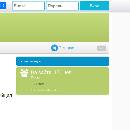
 ID
Телеграм
12+
на главную
На сайте: 171 чел
Гости:
171 чел.
Пользователи:
общил