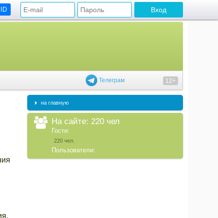
 ID
Телеграм
12+
на главную
На сайте: 220 чел
Гости:
220 чел.
Пользователи:
ния
ия,