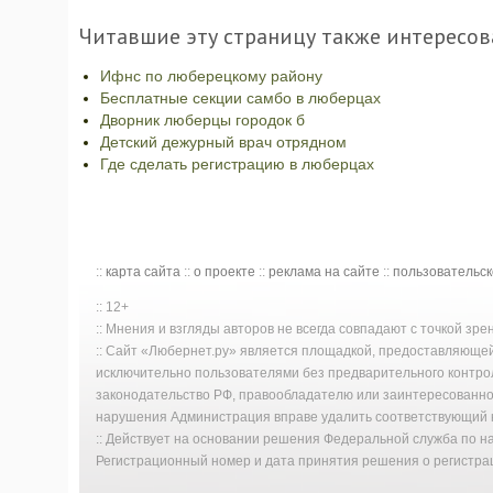
Читавшие эту страницу также интересов
Ифнс по люберецкому району
Бесплатные секции самбо в люберцах
Дворник люберцы городок б
Детский дежурный врач отрядном
Где сделать регистрацию в люберцах
::
карта сайта
::
о проекте
::
реклама на сайте
::
пользовательс
:: 12+
:: Мнения и взгляды авторов не всегда совпадают с точкой зр
:: Сайт «Любернет.ру» является площадкой, предоставляюще
исключительно пользователями без предварительного контро
законодательство РФ, правообладателю или заинтересованном
нарушения Администрация вправе удалить соответствующий к
:: Действует на основании решения Федеральной служба по 
Регистрационный номер и дата принятия решения о регистрац