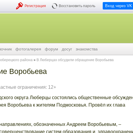
Вход через VK
Регистрация
Восстановить пароль
вочник
фотогалерея
форум
досуг
знакомства
люберецкого района
В Люберцах обсудили обращение Воробьева
ие Воробьева
растные ограничения: 12+
одского округа Люберцы состоялись общественные обсужде
ея Воробьева к жителям Подмосковья. Провёл их глава
 направлениях, обозначенных Андреем Воробьевым, –
 совершенствование систем образования и здравоохранен