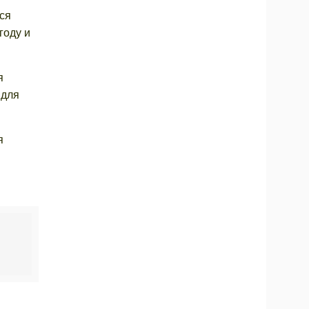
ся
году и
я
 для
я