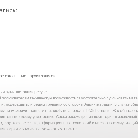
ались:
кое соглашение
::
архив записей
ения администрации ресурса.
й пользователям техническую возможность самостоятельно публиковать ма
ля, модерации или редактирования со стороны Администрации. В случае об
у лицу следует направить жалобу по адресу: info@lubernet.ru. Жалобы расс
онтент по своему усмотрению. Сроки рассмотрения носят ориентировочный 
надзору в сфере связи, информационных технологий и массовых коммуникаци
ии: серия ИА № ФС77-74943 от 25.01.2019 г.