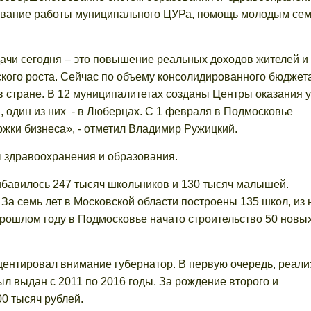
ование работы муниципального ЦУРа, помощь молодым сем
дачи сегодня – это повышение реальных доходов жителей и
кого роста. Сейчас по объему консолидированного бюджет
в стране. В 12 муниципалитетах созданы Центры оказания у
 один из них - в Люберцах. С 1 февраля в Подмосковье
жки бизнеса», - отметил Владимир Ружицкий.
 здравоохранения и образования.
ибавилось 247 тысяч школьников и 130 тысяч малышей.
. За семь лет в Московской области построены 135 школ, из 
прошлом году в Подмосковье начато строительство 50 новы
центировал внимание губернатор. В первую очередь, реал
ыл выдан с 2011 по 2016 годы. За рождение второго и
0 тысяч рублей.