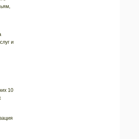
ьям,
а
слуг и
них 10
х
изация