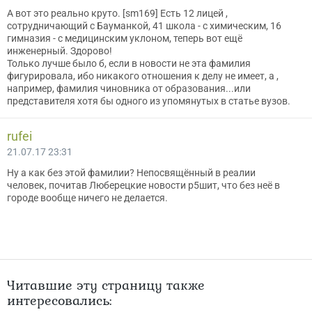
А вот это реально круто. [sm169] Есть 12 лицей ,
сотрудничающий с Бауманкой, 41 школа - с химическим, 16
гимназия - с медицинским уклоном, теперь вот ещё
инженерный. Здорово!
Только лучше было б, если в новости не эта фамилия
фигурировала, ибо никакого отношения к делу не имеет, а ,
например, фамилия чиновника от образования...или
представителя хотя бы одного из упомянутых в статье вузов.
rufei
21.07.17 23:31
Ну а как без этой фамилии? Непосвящённый в реалии
человек, почитав Люберецкие новости р5шит, что без неё в
городе вообще ничего не делается.
Читавшие эту страницу также
интересовались: