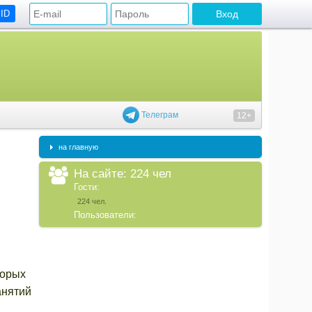
 ID
Телеграм
12+
на главную
На сайте: 224 чел
Гости:
224 чел.
Пользователи:
торых
анятий