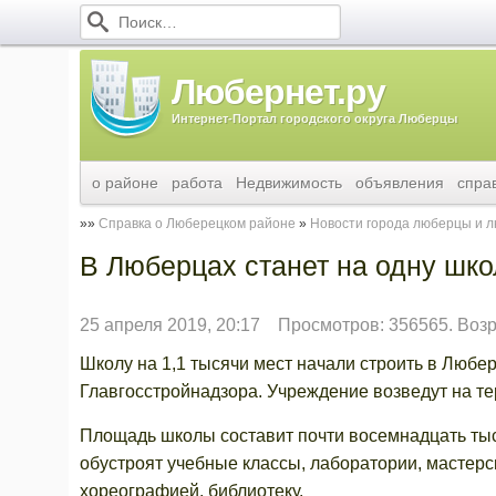
Любернет.ру
Интернет-Портал городского округа Люберцы
о районе
работа
Недвижимость
объявления
спра
Справка о Люберецком районе
Новости города люберцы и 
В Люберцах станет на одну шк
25 апреля 2019, 20:17
Просмотров: 356565. Воз
Школу на 1,1 тысячи мест начали строить в Любе
Главгосстройнадзора. Учреждение возведут на т
Площадь школы составит почти восемнадцать тыся
обустроят учебные классы, лаборатории, мастерски
хореографией, библиотеку.