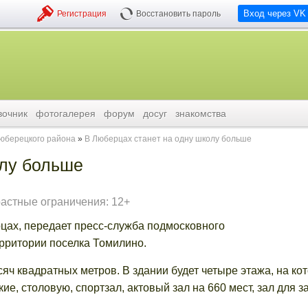
Вход через VK
Регистрация
Восстановить пароль
вочник
фотогалерея
форум
досуг
знакомства
люберецкого района
В Люберцах станет на одну школу больше
олу больше
растные ограничения: 12+
рцах, передает пресс-служба подмосковного
ерритории поселка Томилино.
ч квадратных метров. В здании будет четыре этажа, на ко
е, столовую, спортзал, актовый зал на 660 мест, зал для з