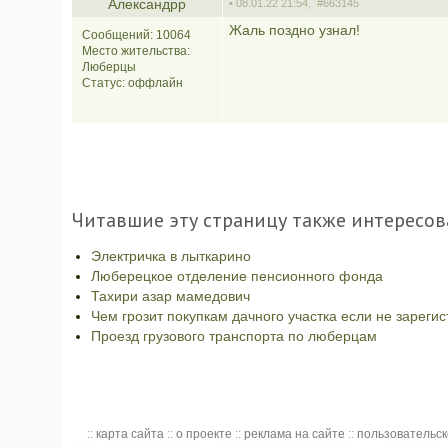
Александрр
• 08.01.22 21:54,
#663145
Жаль поздно узнал!
Сообщений: 10064
Место жительства:
Люберцы
Статус:
оффлайн
Читавшие эту страницу также интересов
Электричка в лыткарино
Люберецкое отделение пенсионного фонда
Тахири азар мамедович
Чем грозит покупкам дачного участка если не зареги
Проезд грузового транспорта по люберцам
::
карта сайта
::
о проекте
::
реклама на сайте
::
пользовательс