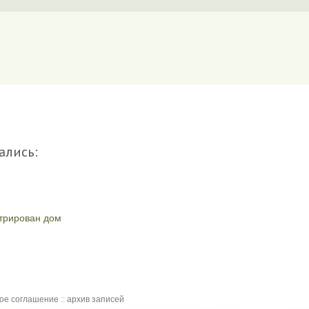
ались:
стрирован дом
кое соглашение
::
архив записей