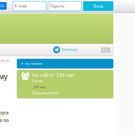
 ID
Телеграм
12+
ия по
на главную
На сайте: 234 чел
му
Гости:
234 чел.
Пользователи:
руге
е по