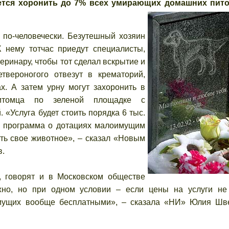
ется хоронить до 7% всех умирающих домашних пито
 по-человечески. Безутешный хозяин
 нему тотчас приедут специалисты,
теринару, чтобы тот сделал вскрытие и
твероногого отвезут в крематорий,
. А затем урну могут захоронить в
итомца по зеленой площадке с
Услуга будет стоить порядка 6 тыс.
я программа о дотациях малоимущим
ть свое животное», – сказал «Новым
в.
, говорят и в Московском обществе
жно, но при одном условии – если цены на услуги не
имущих вообще бесплатными», – сказала «НИ» Юлия Шв