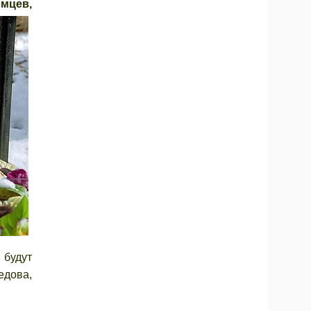
мцев,
 будут
едова,