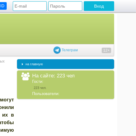
 ID
Телеграм
12+
ных
на главную
На сайте: 223 чел
Гости:
223 чел.
Пользователи:
 могут
ронили
 их в
чтобы
бимую