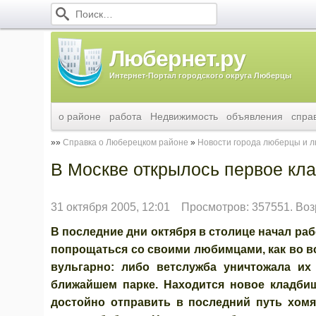
Любернет.ру
Интернет-Портал городского округа Люберцы
о районе
работа
Недвижимость
объявления
спра
Справка о Люберецком районе
Новости города люберцы и 
В Москве открылось первое к
31 октября 2005, 12:01
Просмотров: 357551. Воз
В последние дни октября в столице начал ра
попрощаться со своими любимцами, как во в
вульгарно: либо ветслужба уничтожала их
ближайшем парке. Находится новое кладбищ
достойно отправить в последний путь хомя