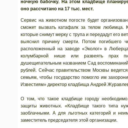
ночную бабочку. На этом кладбище планиру
оно рассчитано на 17 тыс. мест.
Сервис на животном погосте будет организован
сможет вызвать катафалк за телом любимца. К
которые снимут мерку с трупа и передадут его ве
выяснил причину смерти. Потом погибшего че
расположенный на заводе «Эколог» в Люберцах
колумбарной нише или развеять прах п
душещипательным названием Сад воспоминаний. «
рублей. Сейчас правительством Москвы ведетс
семьям, чтобы государство помогло им захорони
Известиям» директор кладбища Андрей Журавле
О том, что такое кладбище городу необходимо
защиты животных. «Кладбище такого типа ну
заоблачными. А для льготных категорий и не
заместитель председателя этой организации.