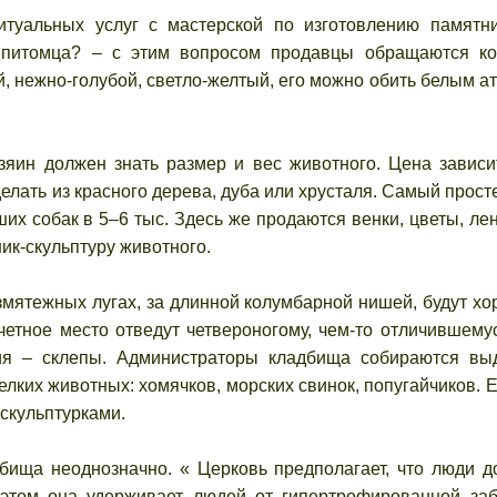
итуальных услуг с мастерской по изготовлению памятн
я питомца? – с этим вопросом продавцы обращаются к
, нежно-голубой, светло-желтый, его можно обить белым а
яин должен знать размер и вес животного. Цена зависи
делать из красного дерева, дуба или хрусталя. Самый прост
их собак в 5–6 тыс. Здесь же продаются венки, цветы, лен
ик-скульптуру животного.
змятежных лугах, за длинной колумбарной нишей, будут хо
етное место отведут четвероногому, чем-то отличившему
ия – склепы. Администраторы кладбища собираются вы
лких животных: хомячков, морских свинок, попугайчиков. Е
скульптурками.
бища неоднозначно. « Церковь предполагает, что люди 
 этом она удерживает людей от гипертрофированной за