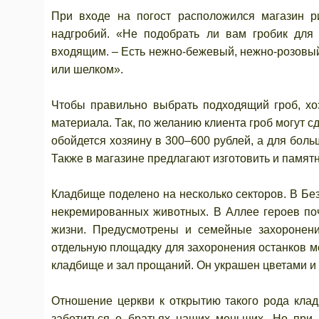
При входе на погост расположился магазин р
надгробий. «Не подобрать ли вам гробик дл
входящим. – Есть нежно-бежевый, нежно-розовый
или шелком».
Чтобы правильно выбрать подходящий гроб, хоз
материала. Так, по желанию клиента гроб могут с
обойдется хозяину в 300–600 рублей, а для больш
Также в магазине предлагают изготовить и памятн
Кладбище поделено на несколько секторов. В Бе
некремированных животных. В Аллее героев поч
жизни. Предусмотрены и семейные захоронен
отдельную площадку для захоронения останков ме
кладбище и зал прощаний. Он украшен цветами и 
Отношение церкви к открытию такого рода клад
заботиться о братьях наших меньших. Но при