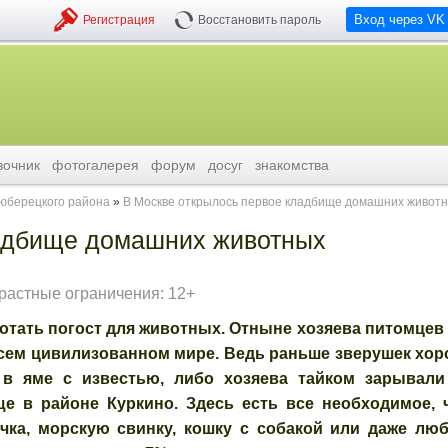
Вход через VK
Регистрация
Восстановить пароль
вочник
фотогалерея
форум
досуг
знакомства
люберецкого района
В Москве открылось первое кладбище домашних живот
ладбище домашних животных
растные ограничения: 12+
ботать погост для животных. Отныне хозяева питомцев
сем цивилизованном мире. Ведь раньше зверушек хо
 в яме с известью, либо хозяева тайком зарывали
е в районе Куркино. Здесь есть все необходимое, 
чка, морскую свинку, кошку с собакой или даже лю