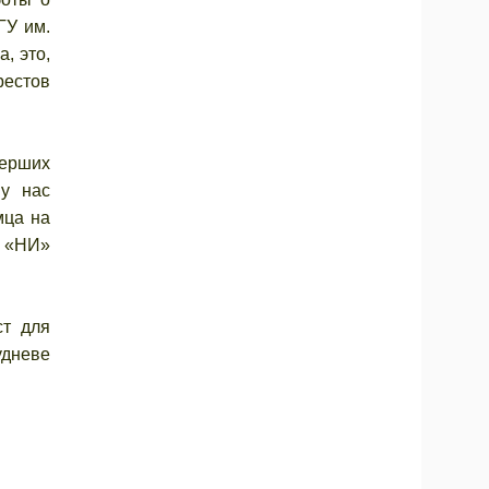
ГУ им.
, это,
рестов
ерших
 у нас
мца на
а «НИ»
ст для
удневе