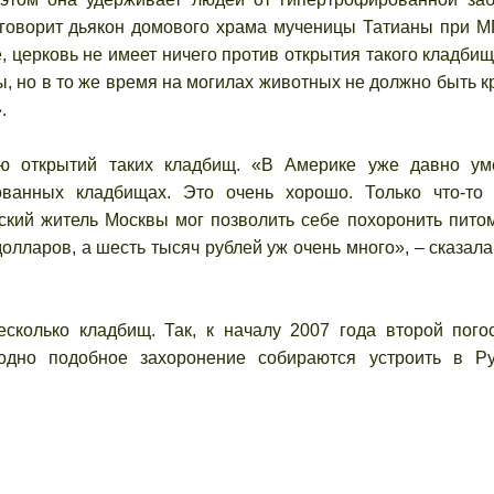
 говорит дьякон домового храма мученицы Татианы при М
 церковь не имеет ничего против открытия такого кладбища
ы, но в то же время на могилах животных не должно быть к
.
ю открытий таких кладбищ. «В Америке уже давно ум
ванных кладбищах. Это очень хорошо. Только что-то
еский житель Москвы мог позволить себе похоронить пито
олларов, а шесть тысяч рублей уж очень много», – сказал
колько кладбищ. Так, к началу 2007 года второй пого
дно подобное захоронение собираются устроить в Р