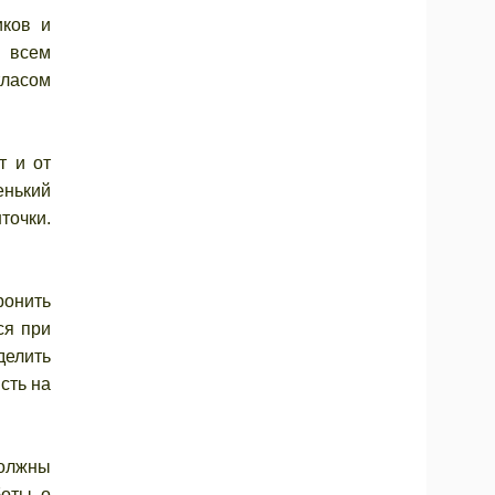
иков и
о всем
тласом
т и от
енький
точки.
ронить
ся при
делить
сть на
должны
боты о