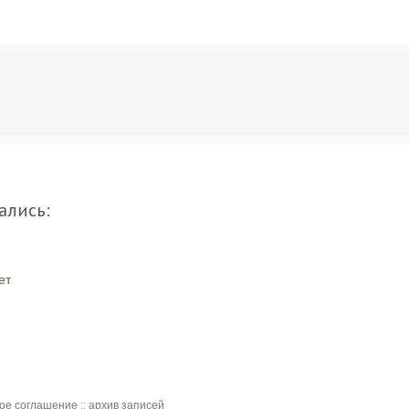
ались:
ет
кое соглашение
::
архив записей