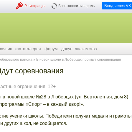
Вход через VK
Регистрация
Восстановить пароль
вочник
фотогалерея
форум
досуг
знакомства
люберецкого района
В новой школе в Люберцах пройдут соревнования
йдут соревнования
растные ограничения: 12+
 в новой школе №28 в Люберцах (ул. Вертолетная, дом 8)
 программы «Спорт – в каждый двор!».
астие ученики школы. Победители получат медали и грамоты
и других школ, не сообщается.