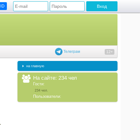
 ID
Телеграм
12+
на главную
На сайте: 234 чел
Гости:
234 чел.
Пользователи:
.