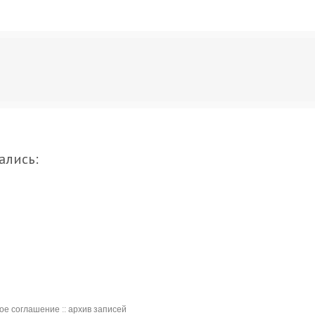
ались:
кое соглашение
::
архив записей