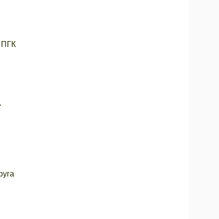
ЛПГК
.
руга