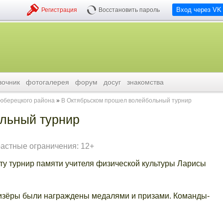
Вход через VK
Регистрация
Восстановить пароль
вочник
фотогалерея
форум
досуг
знакомства
люберецкого района
В Октябрьском прошел волейбольный турнир
льный турнир
растные ограничения: 12+
ту турнир памяти учителя физической культуры Ларисы
ризёры были награждены медалями и призами. Команды-