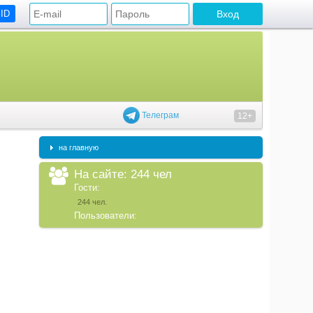
 ID
Телеграм
12+
на главную
На сайте: 244 чел
Гости:
244 чел.
Пользователи: