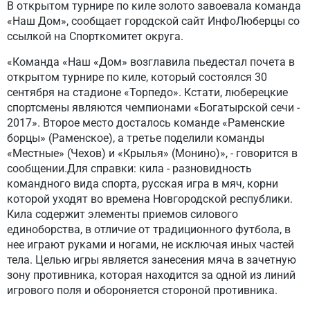
В открытом турнире по киле золото завоевала команда
«Наш Дом», сообщает городской сайт ИнфоЛюберцы со
ссылкой на Спорткомитет округа.
«Команда «Наш «Дом» возглавила пьедестал почета в
открытом турнире по киле, который состоялся 30
сентября на стадионе «Торпедо». Кстати, люберецкие
спортсмены являются чемпионами «Богатырской сечи -
2017». Второе место досталось команде «Раменские
борцы» (Раменское), а третье поделили команды
«Местные» (Чехов) и «Крылья» (Монино)», - говорится в
сообщении.Для справки: кила - разновидность
командного вида спорта, русская игра в мяч, корни
которой уходят во времена Новгородской республики.
Кила содержит элементы приемов силового
единоборства, в отличие от традиционного футбола, в
нее играют руками и ногами, не исключая иных частей
тела. Целью игры является занесения мяча в зачетную
зону противника, которая находится за одной из линий
игрового поля и обороняется стороной противника.