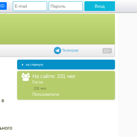
 ID
Телеграм
12+
на главную
На сайте: 231 чел
Гости:
231 чел.
Пользователи:
 в
ьного