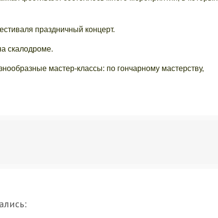
естиваля праздничный концерт.
на скалодроме.
нообразные мастер-классы: по гончарному мастерству,
ались: