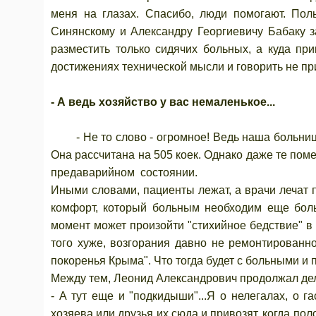
меня на глазах. Спасибо, люди помогают. Пол
Синянскому и Александру Георгиевичу Бабаку з
разместить только сидячих больных, а куда п
достижениях технической мысли и говорить не пр
- А ведь хозяйство у вас немаленькое...
- Не то слово - огромное! Ведь наша больница
Она рассчитана на 505 коек. Однако даже те пом
предаварийном состоянии.
Иными словами, пациенты лежат, а врачи лечат п
комфорт, который больным необходим еще боль
момент может произойти "стихийное бедствие" в
того хуже, возгорания давно не ремонтированно
покоренья Крыма". Что тогда будет с больными и 
Между тем, Леонид Александрович продолжал де
- А тут еще и "подкидыши"...Я о нелегалах, о 
хозяева или друзья их сюда и привозят, когда по