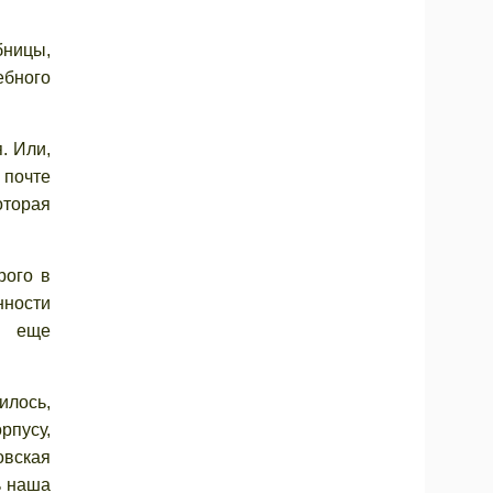
бницы,
ебного
. Или,
 почте
оторая
рого в
нности
не еще
лось,
рпусу,
вская
ь наша