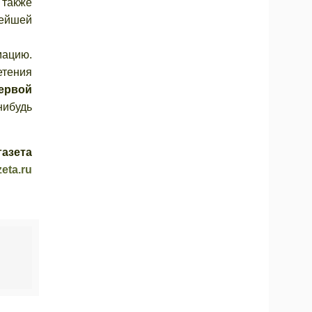
 также
рейшей
мацию.
етения
ервой
нибудь
газета
eta.ru