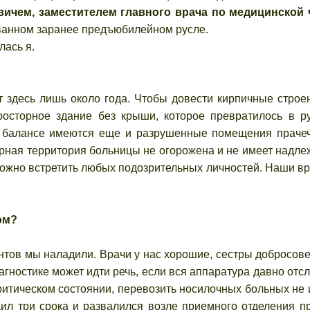
ичем, заместителем главного врача по медицинской 
ованном заранее предъюбилейном русле.
лась я.
здесь лишь около года. Чтобы довести кирпичные строе
просторное здание без крыши, которое превратилось в р
 балансе имеются еще и разрушенные помещения праче
ирная территория больницы не огорожена и не имеет надл
можно встретить любых подозрительных личностей. Наши вр
ом?
нтов мы наладили. Врачи у нас хорошие, сестры добросов
агностике может идти речь, если вся аппаратура давно отс
критическом состоянии, перевозить носилочных больных не
ил три срока и развалился возле приемного отделения п