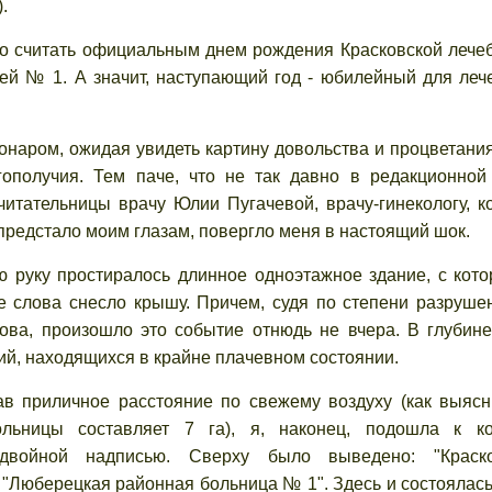
.
о считать официальным днем рождения Красковской лече
й № 1. А значит, наступающий год - юбилейный для леч
аром, ожидая увидеть картину довольства и процветания
гополучия. Тем паче, что не так давно в редакционной
итательницы врачу Юлии Пугачевой, врачу-гинекологу, к
 предстало моим глазам, повергло меня в настоящий шок.
ку простиралось длинное одноэтажное здание, с кото
 слова снесло крышу. Причем, судя по степени разруше
това, произошло это событие отнюдь не вчера. В глуби
ий, находящихся в крайне плачевном состоянии.
личное расстояние по свежему воздуху (как выясни
ольницы составляет 7 га), я, наконец, подошла к ко
двойной надписью. Сверху было выведено: "Краско
: "Люберецкая районная больница № 1". Здесь и состоялас