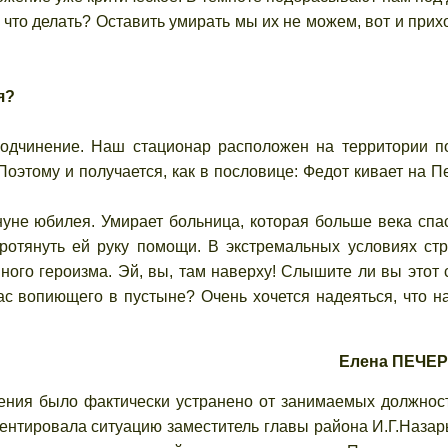
 а что делать? Оставить умирать мы их не можем, вот и прих
я?
инение. Наш стационар расположен на территории по
оэтому и получается, как в пословице: Федот кивает на Пе
нуне юбилея. Умирает больница, которая больше века спа
протянуть ей руку помощи. В экстремальных условиях ст
ого героизма. Эй, вы, там наверху! Слышите ли вы этот 
лас вопиющего в пустыне? Очень хочется надеяться, что н
Елена ПЕЧЕ
я было фактически устранено от занимаемых должнос
ентировала ситуацию заместитель главы района И.Г.Назарь