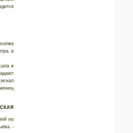
одится
селка
тра, а
сала и
радают
сигнал
аконец
РСКАЯ
тей по
ева. -