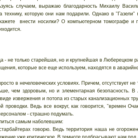
ьзуясь случаем, выражаю благодарность Михаилу Васил
а технику, которую они нам подарили. Однако в "Газели"
рикажете внести носилки? О компьютерном томографе и 
иходится.
 - не только старейшая, но и крупнейшая в Люберецком р
ещения, которые все еще используем, находятся в аварийн
росто в нечеловеческих условиях. Причем, отсутствует не 
ше, чем здоровым, но и элементарная безопасность. В
 виде извержения и потопа из старых канализационных тру
й проводки. Ведь все вокруг, как говорится, "времен Оча
персоналом - страшно подумать.
литься самым наболевшим:
гастарбайтерах говорю. Ведь территория наша не огорожен
ложение уже критическое. В темноте подбрасывают нам под 