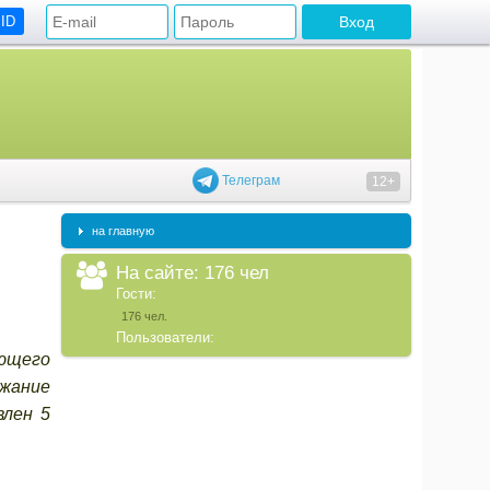
 ID
Телеграм
12+
на главную
На сайте: 176 чел
Гости:
176 чел.
Пользователи:
ующего
ржание
влен 5