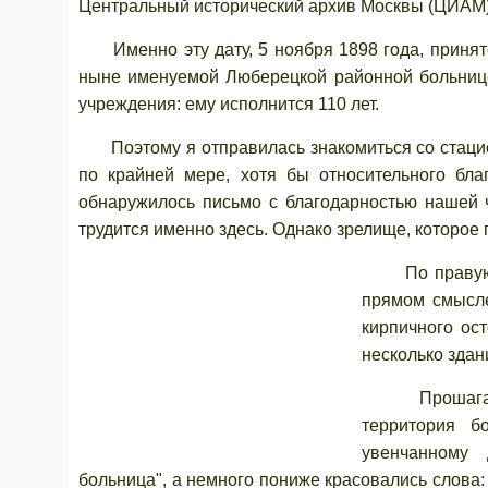
Центральный исторический архив Москвы (ЦИАМ)
Именно эту дату, 5 ноября 1898 года, принят
ныне именуемой Люберецкой районной больнице
учреждения: ему исполнится 110 лет.
Поэтому я отправилась знакомиться со стацион
по крайней мере, хотя бы относительного бла
обнаружилось письмо с благодарностью нашей ч
трудится именно здесь. Однако зрелище, которое
По правую ру
прямом смысле
кирпичного ос
несколько здан
Прошагав при
территория б
увенчанному 
больница", а немного пониже красовались слова