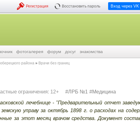
Вход через VK
Регистрация
Восстановить пароль
вочник
фотогалерея
форум
досуг
знакомства
люберецкого района
Врачи без границ
астные ограничения: 12+
ЛРБ №1
Медицина
Красковской лечебнице - "Предварительный отчет завед
земскую управу за октябрь 1898 г. о расходах на соде
анные за этот месяц врачом средства. Документ соста