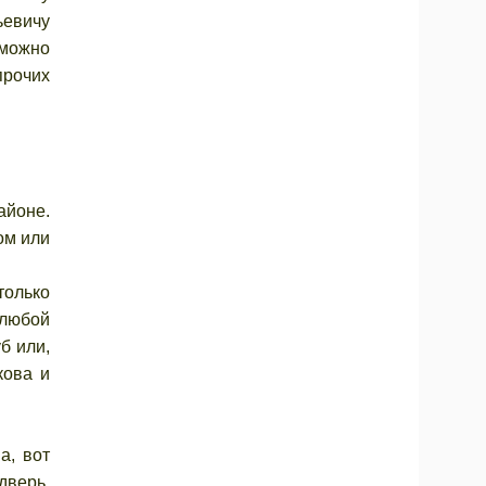
ьевичу
 можно
прочих
айоне.
ом или
только
 любой
б или,
кова и
а, вот
дверь.