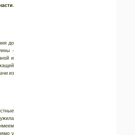
части
.
ния до
уины -
чной и
ежащей
ачи из
естные
лужила
 имеем
рямо у