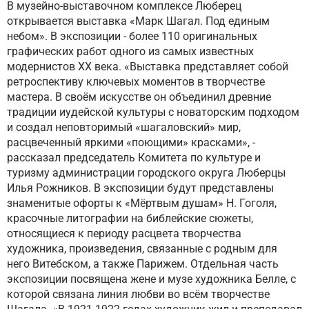
В музейно-выставочном комплексе Люберец
открывается выставка «Марк Шагал. Под единым
небом». В экспозиции - более 110 оригинальных
графических работ одного из самых известных
модернистов ХХ века. «Выставка представляет собой
ретроспективу ключевых моментов в творчестве
мастера. В своём искусстве он объединил древние
традиции иудейской культуры с новаторским подходом
и создал неповторимый «шагаловский» мир,
расцвеченный яркими «поющими» красками», -
рассказал председатель Комитета по культуре и
туризму администрации городского округа Люберцы
Илья Рожников. В экспозиции будут представлены
знаменитые офорты к «Мёртвым душам» Н. Гоголя,
красочные литографии на библейские сюжеты,
относящиеся к периоду расцвета творчества
художника, произведения, связанные с родным для
него Витебском, а также Парижем. Отдельная часть
экспозиции посвящена жене и музе художника Белле, с
которой связана линия любви во всём творчестве