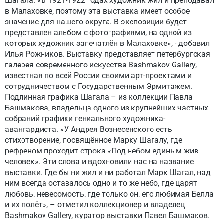
Шагала. «В 1921-1922 годах художник жил и преподавал
в Малаховке, поэтому эта выставка имеет особое
значение для нашего округа. В экспозиции будет
представлен альбом с фотографиями, на одной из
которых художник запечатлён в Малаховке», - добавил
Илья Рожников. Выставку представляет петербургская
галерея современного искусства Bashmakov Gallery,
известная по всей России своими арт-проектами и
сотрудничеством с Государственным Эрмитажем.
Подлинная графика Шагала – из коллекции Павла
Башмакова, владельца одного из крупнейших частных
собраний графики гениального художника-
авангардиста. «У Андрея Вознесенского есть
стихотворение, посвящённое Марку Шагалу, где
рефреном проходит строка «Под небом единым жив
человек». Эти слова и вдохновили нас на название
выставки. Где бы ни жил и ни работал Марк Шагал, над
ним всегда оставалось одно и то же небо, где царят
любовь, невесомость, где только он, его любимая Белла
и их полёт», – отметил коллекционер и владелец
Bashmakov Gallery, куратор выставки Павел Башмаков.