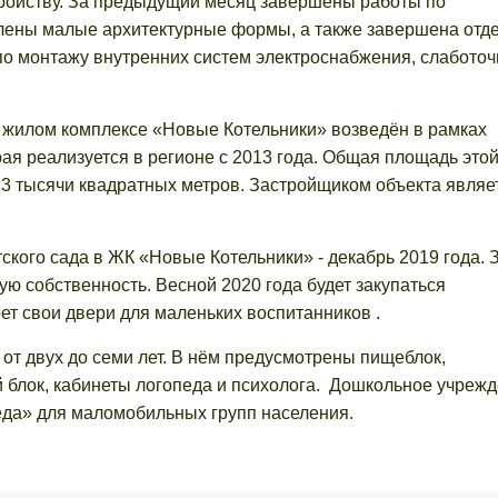
тройству. За предыдущий месяц завершены работы по
лены малые архитектурные формы, а также завершена отде
о монтажу внутренних систем электроснабжения, слабото
в жилом комплексе «Новые Котельники» возведён в рамках
ая реализуется в регионе с 2013 года. Общая площадь это
,3 тысячи квадратных метров. Застройщиком объекта являе
кого сада в ЖК «Новые Котельники» - декабрь 2019 года. 
ю собственность. Весной 2020 года будет закупаться
оет свои двери для маленьких воспитанников .
е от двух до семи лет. В нём предусмотрены пищеблок,
 блок, кабинеты логопеда и психолога. Дошкольное учреж
еда» для маломобильных групп населения.