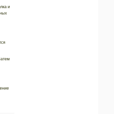
лка и
чных
й
тся
Затем
дение