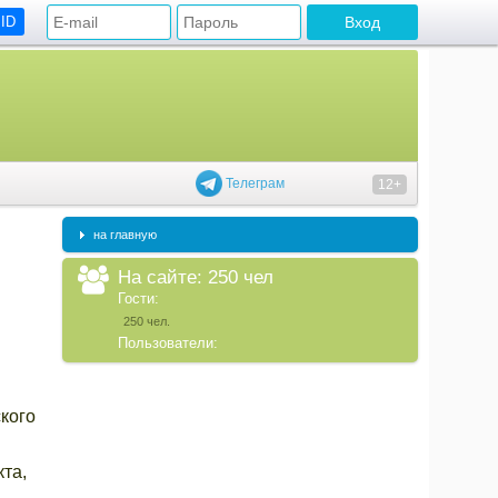
 ID
Телеграм
12+
на главную
На сайте: 250 чел
Гости:
250 чел.
Пользователи:
кого
та,