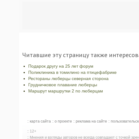
Читавшие эту страницу также интересов
Подарок другу на 25 лет форум
Поликлиника в томилино на птицефабрике
Рестораны люберцы северная сторона
Грудничковое плавание люберцы
Маршрут маршрутки 2 по люберцам
::
карта сайта
::
о проекте
::
реклама на сайте
::
пользовательс
:: 12+
:: Мнения и взгляды авторов не всегда совпадают с точкой зр