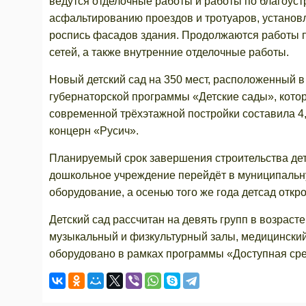
ведутся отделочные работы и работы по благоус
асфальтированию проездов и тротуаров, установ
роспись фасадов здания. Продолжаются работы п
сетей, а также внутренние отделочные работы.
Новый детский сад на 350 мест, расположенный 
губернаторской программы «Детские сады», котор
современной трёхэтажной постройки составила 4
концерн «Русич».
Планируемый срок завершения строительства детс
дошкольное учреждение перейдёт в муниципальну
оборудование, а осенью того же года детсад откр
Детский сад рассчитан на девять групп в возраст
музыкальный и физкультурный залы, медицинский
оборудовано в рамках программы «Доступная ср