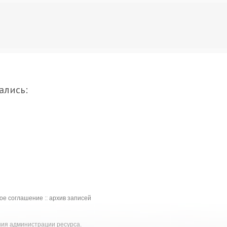
ались:
кое соглашение
::
архив записей
ения администрации ресурса.