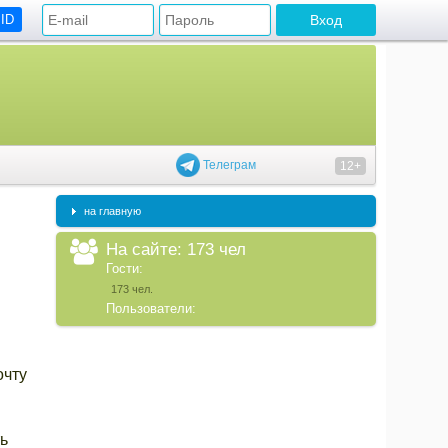
 ID
Телеграм
12+
на главную
На сайте: 173 чел
Гости:
173 чел.
Пользователи:
очту
ь