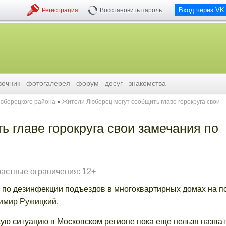
Вход через VK
Регистрация
Восстановить пароль
вочник
фотогалерея
форум
досуг
знакомства
люберецкого района
Жители Люберец могут сообщить главе горокруга свои
 главе горокруга свои замечания по
растные ограничения: 12+
 по дезинфекции подъездов в многоквартирных домах на п
адимир Ружицкий.
ую ситуацию в Московском регионе пока еще нельзя назват