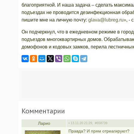
благоприятной. И наша задача – сделать максим
подъездах не проводится дезинфекционная обрабо
пишите мне на личную почту:
glava@lubreg.ru»
, -
Он подчеркнул, что в ежедневном режиме в горо
подъездов многоквартирных домов. Обрабатывают
домофонов и кодовых замков, перила лестничны
Комментарии
Ларио
• 13.11.20 21:29,
#658739
Правда? И прям отреагируют?