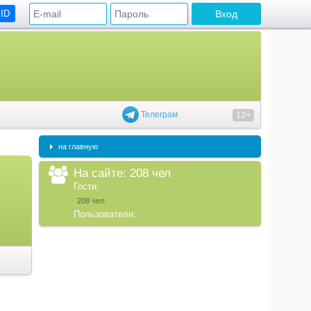
 ID
Телеграм
12+
на главную
На сайте: 208 чел
Гости:
208 чел.
Пользователи: