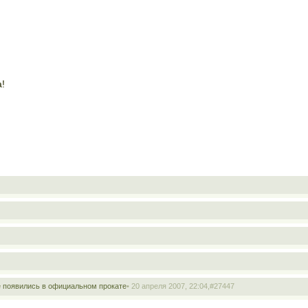
а!
 появились в официальном прокате
• 20 апреля 2007, 22:04,
#27447