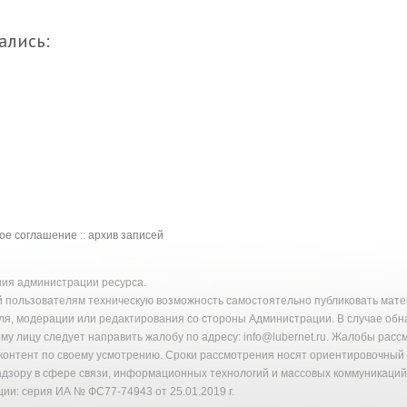
ались:
кое соглашение
::
архив записей
ения администрации ресурса.
й пользователям техническую возможность самостоятельно публиковать ма
ля, модерации или редактирования со стороны Администрации. В случае об
у лицу следует направить жалобу по адресу: info@lubernet.ru. Жалобы расс
онтент по своему усмотрению. Сроки рассмотрения носят ориентировочный 
надзору в сфере связи, информационных технологий и массовых коммуникаци
ии: серия ИА № ФС77-74943 от 25.01.2019 г.