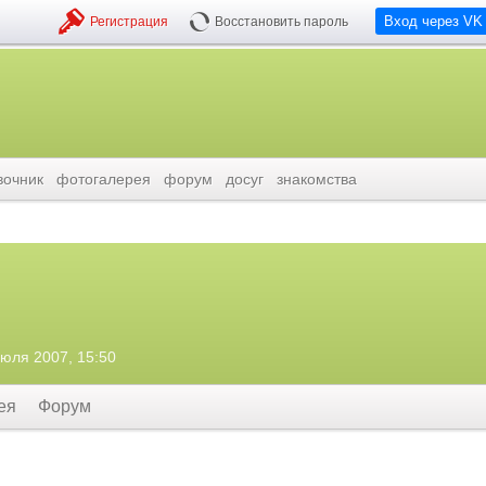
Вход через VK
Регистрация
Восстановить пароль
вочник
фотогалерея
форум
досуг
знакомства
июля 2007, 15:50
ея
Форум