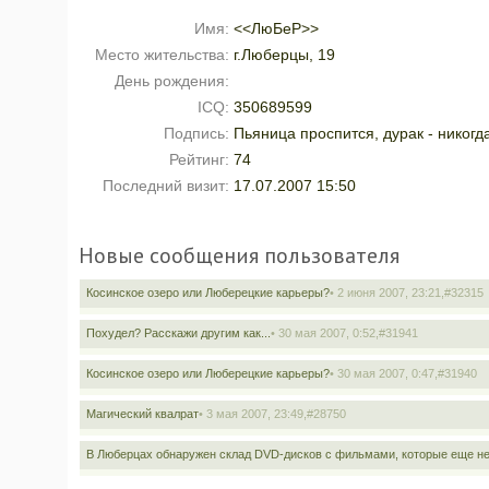
Имя:
<<ЛюБеР>>
Место жительства:
г.Люберцы, 19
День рождения:
ICQ:
350689599
Подпись:
Пьяница проспится, дурак - никогд
Рейтинг:
74
Последний визит:
17.07.2007 15:50
Новые сообщения пользователя
Косинское озеро или Люберецкие карьеры?
• 2 июня 2007, 23:21,
#32315
Похудел? Расскажи другим как...
• 30 мая 2007, 0:52,
#31941
Косинское озеро или Люберецкие карьеры?
• 30 мая 2007, 0:47,
#31940
Магический квалрат
• 3 мая 2007, 23:49,
#28750
В Люберцах обнаружен склад DVD-дисков с фильмами, которые еще не