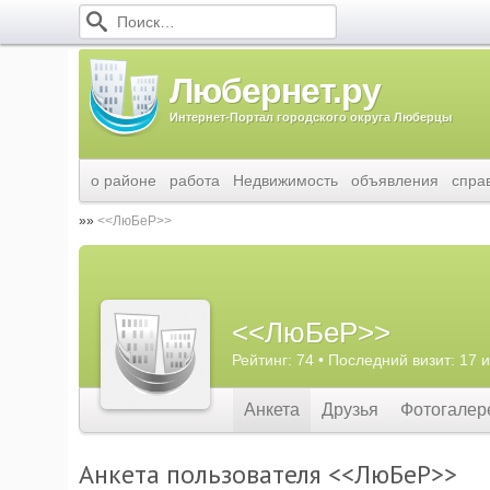
Любернет.ру
Интернет-Портал городского округа Люберцы
о районе
работа
Недвижимость
объявления
спра
<<ЛюБеР>>
<<ЛюБеР>>
Рейтинг: 74 • Последний визит: 17 
Анкета
Друзья
Фотогалер
Анкета пользователя <<ЛюБеР>>