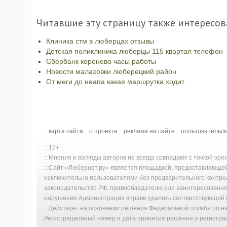
Читавшие эту страницу также интересов
Клиника стм в люберцах отзывы
Детская поликлиника люберцы 115 квартал телефон
Сбербанк коренево часы работы
Новости малаховки люберецкий район
От меги до неапа какая маршрутка ходит
::
карта сайта
::
о проекте
::
реклама на сайте
::
пользовательс
:: 12+
:: Мнения и взгляды авторов не всегда совпадают с точкой зр
:: Сайт «Любернет.ру» является площадкой, предоставляюще
исключительно пользователями без предварительного контро
законодательство РФ, правообладателю или заинтересованном
нарушения Администрация вправе удалить соответствующий к
:: Действует на основании решения Федеральной служба по 
Регистрационный номер и дата принятия решения о регистрац