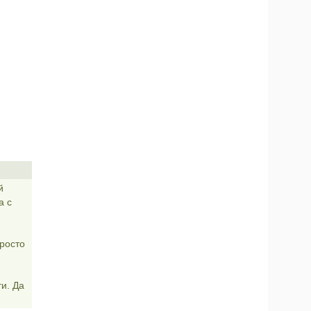
й
а с
просто
ти. Да