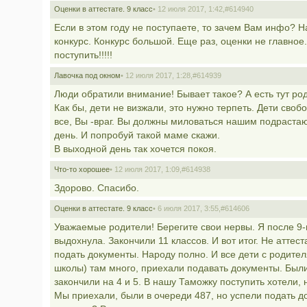
Оценки в аттестате. 9 класс
• 12 июля 2017, 1:42,
#614940
Если в этом году не поступаете, то зачем Вам инфо? Н
конкурс. Конкурс большой. Еще раз, оценки не главное.
поступить!!!!!
Лавочка под окном
• 12 июля 2017, 1:28,
#614939
Люди обратили внимание! Бывает такое? А есть тут род
Как бы, дети не визжали, это нужно терпеть. Дети своб
все, Вы -враг. Вы должны миловаться нашим подрастаю
день. И попробуй такой маме скажи.
В выходной день так хочется покоя.
Что-то хорошее
• 12 июля 2017, 1:09,
#614938
Здорово. Спасибо.
Оценки в аттестате. 9 класс
• 6 июля 2017, 3:55,
#614606
Уважаемые родители! Берегите свои нервы. Я после 9-г
выдохнула. Закончили 11 классов. И вот итог. Не аттес
подать документы. Народу полно. И все дети с родител
школы) там много, приехали подавать документы. Были
закончили на 4 и 5. В нашу Таможку поступить хотели, н
Мы приехали, были в очереди 487, но успели подать д