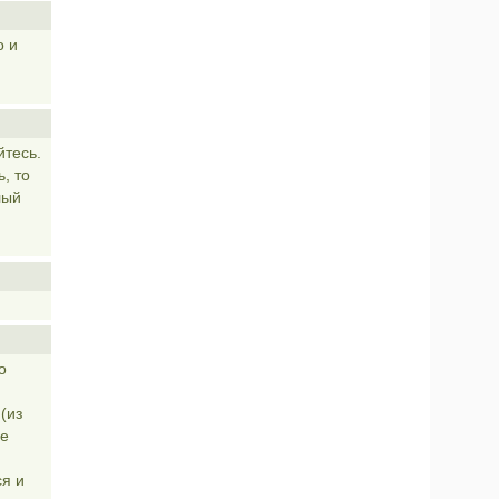
о и
йтесь.
, то
лый
о
(из
се
ся и