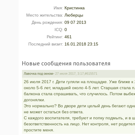
Имя:
Кристинка
Место жительства:
Люберцы
День рождения:
09 07 2013
ICQ:
0
Рейтинг:
461
Последний визит:
16.01.2018 23:15
Новые сообщения пользователя
Лавочка под окном
• 27 июля 2017, 3:17,
#615571
26 июля 2017 г. Дети гуляли на площадке. Уже ближе к
около 5-6 лет, младшей около 4-5 лет. Старшая стала 
балкона стала спрашивать, что случилось. Потом выбеж
догонялки.
Это нормально? Во дворе дети целый день бегают одни
не может остаться без ответа.
С каждого воспитателя, требуют и попку подмыть, и в щ
безответственность на лицо. Нет контроля, нет родител
простите меня.