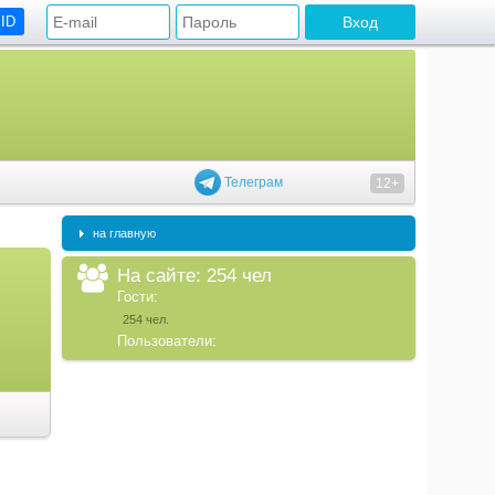
 ID
Телеграм
12+
на главную
На сайте: 254 чел
Гости:
254 чел.
Пользователи: