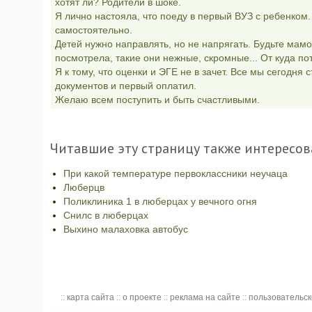
хотят ли? Родители в шоке.
Я лично настояла, что поеду в первый ВУЗ с ребенком. 
самостоятельно.
Детей нужно направлять, но не напрягать. Будьте мамо
посмотрела, такие они нежные, скромные... От куда пот
Я к тому, что оценки и ЭГЕ не в зачет. Все мы сегодня 
документов и первый оплатил.
Желаю всем поступить и быть счастливыми.
Читавшие эту страницу также интересов
При какой температуре первоклассники неучаца
Люберцв
Поликлиника 1 в люберцах у вечного огня
Снилс в люберцах
Выхино малаховка автобус
::
карта сайта
::
о проекте
::
реклама на сайте
::
пользовательс