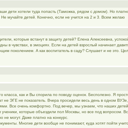
аши дети хотели туда попасть (Таможка, рядом с домом). Но платн
 Не мучайте детей. Конечно, если не учится на 2 и 3. Всем желаю
ители, которые встанут в защиту детей? Елена Алексеевна, успоко
одны в чувствах, в эмоциях. Если на детей взрослый начинает давить
щим поколением. А как воспитатель в саду? Слушает и не это. Це
о класса, как и Вы спорила по поводу оценок. Бесполезно. Я прост
тат не ЭГЕ не показатель. Вчера просидели весь день в одном ВУЗе,
ями. Все очень комфортно. Под вечер, мы узнаем, что наших детей
 ученики, которые объездили пол Москвы, но все под вопросом. В
о не могут. Даже платно на конкурс.
окументы. Многие дети вообще не понимают, куда хотят пойти учит