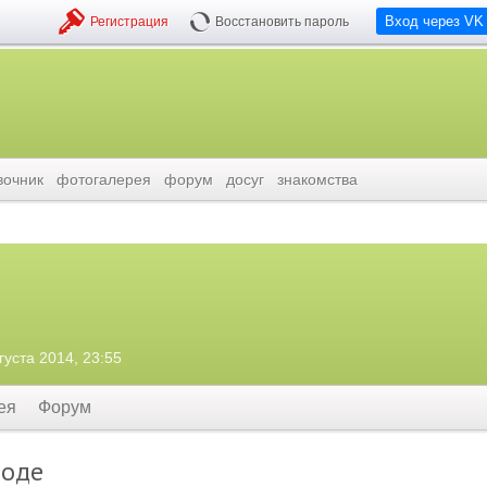
Вход через VK
Регистрация
Восстановить пароль
вочник
фотогалерея
форум
досуг
знакомства
густа 2014, 23:55
ея
Форум
роде