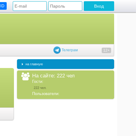
 ID
Телеграм
12+
на главную
На сайте: 222 чел
Гости:
222 чел.
Пользователи: