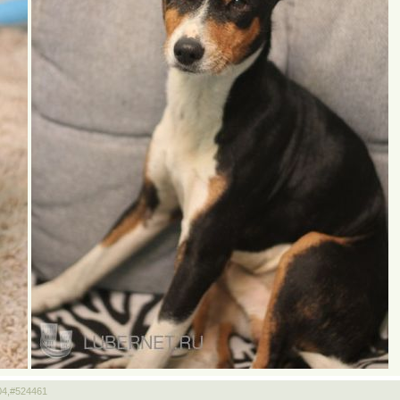
04,
#524461