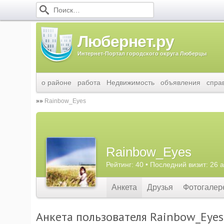
Любернет.ру
Интернет-Портал городского округа Люберцы
о районе
работа
Недвижимость
объявления
спра
Rainbow_Eyes
Rainbow_Eyes
Рейтинг: 40 • Последний визит: 26 а
Анкета
Друзья
Фотогалер
Анкета пользователя Rainbow_Eyes