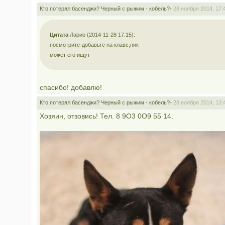
Кто потерял басенджи? Черный с рыжим - кобель?
• 28 ноября 2014, 17:
Цитата
Ларио (2014-11-28 17:15):
посмотрите-добавьте на клавс,пик
может его ищут
спасибо! добавлю!
Кто потерял басенджи? Черный с рыжим - кобель?
• 28 ноября 2014, 13:
Хозяин, отзовись! Тел. 8 9О3 0О9 55 14.