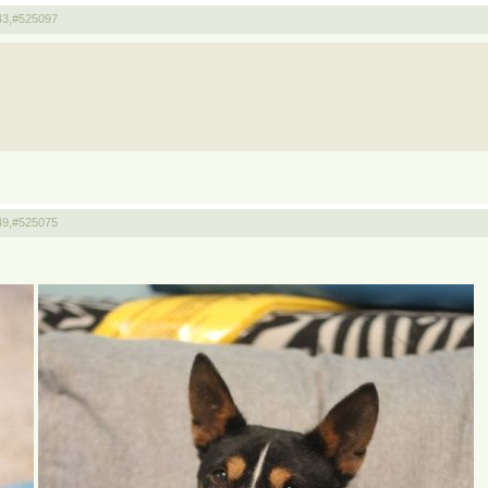
43,
#525097
49,
#525075