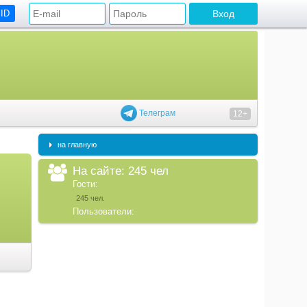
 ID
Телеграм
12+
на главную
На сайте: 245 чел
Гости:
245 чел.
Пользователи: