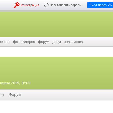
Вход через VK
Регистрация
Восстановить пароль
вочник
фотогалерея
форум
досуг
знакомства
вгуста 2019, 18:09
ея
Форум