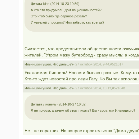
Цитата
kiss (2014-10-23 10:59):
А кто это придумал - Дом национальностей?
Это чтоб было где баранов резать?
У жителей спросили? Или забыли, как всегда?
Считается, что представители общественности озвучи
жителей. "Утром мажу бутерброд - сразу мысль: а когд
Ильницкий ушел. Что дальше?
• 27 октября 2014, 9:44,
#521617
Уважаемая Лионель! Новости бывают разные. Кому-то и
Кто-то ждет новостей про леди Гагу. Чо Вы так всполош
Ильницкий ушел. Что дальше?
• 27 октября 2014, 13:13,
#521648
Цитата
Лионель (2014-10-27 10:52):
Я не поняла, а зачем об этом писать? Вы - соратник Ильницкого?
Нет, не соратник. Но вопрос строительства "Дома дружб