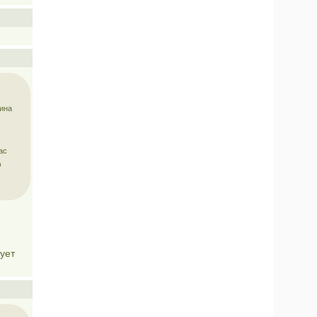
чина
ас
О
дует