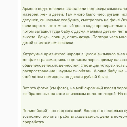
Армяне подготовились: заставили подъезды самосвало
матерей, жен и детей. Там много было чего: ругани, ис
детушек, лишаемых хлебушка, смотрелась на фоне Эска
если коротко: этот местный дон в ходе препирательств
потом затащил туда бабу с двумя малыми детьми лет 
высоте. Дождь, солнце, опять дождь. Полтора часа малы
детей снимали эмчеэсники.
Хитроумие армянского народа в целом вызывало гнев и
конфликт рассматривало целиком через призму начавш
общечеловеческих ценностей, с позиций которых есть 
распространение шаурмы ты обязан. А одна бабушка – 
чтоб летом помидоры по двести рублей были.
Вот эта фотка (см.фото), на мой скромный взгляд хор
изображенных на этом эпическом полотне людей. На п
Полицейский – он над схваткой. Взгляд его несколько с
возможно, это опыт работы сказывается: делать покер-
приработка.