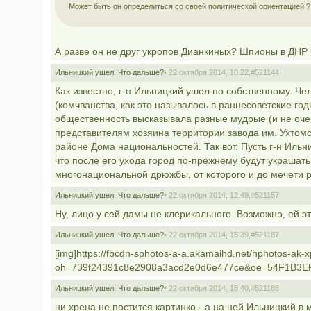
Может быть он определиться со своей политической ориентацией ?
А разве он не друг укропов Дианкиных? Шпионы в ДНР 
Ильницкий ушел. Что дальше?
• 22 октября 2014, 10:22,
#521144
Как известно, г-н Ильницкий ушел по собственному. Ч
(комчванства, как это называлось в раннесоветские го
общественность высказывала разные мудрые (и не очен
представителям хозяина территории завода им. Ухтомск
районе Дома национальностей. Так вот. Пусть г-н Ильни
что после его ухода город по-прежнему будут украшат
многонациональной дрюжбы, от которого и до мечети р
Ильницкий ушел. Что дальше?
• 22 октября 2014, 12:49,
#521157
Ну, лицо у сей дамы не клерикального. Возможно, ей э
Ильницкий ушел. Что дальше?
• 22 октября 2014, 15:39,
#521187
[img]https://fbcdn-sphotos-a-a.akamaihd.net/hphotos-
oh=739f24391c8e2908a3acd2e0d6e477ce&oe=54F1B3EF
Ильницкий ушел. Что дальше?
• 22 октября 2014, 15:40,
#521188
ни хрена не постится картинко - а на ней Ильницкий в 