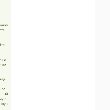
фоном,
сте
Это,
ит в
рямо
яда.
- за
енный
му и
отную