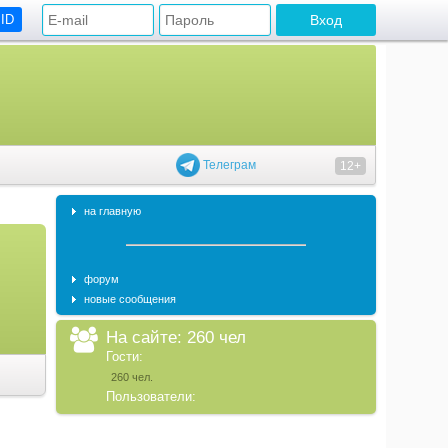
 ID
Телеграм
12+
на главную
форум
новые сообщения
На сайте: 260 чел
Гости:
260 чел.
Пользователи: