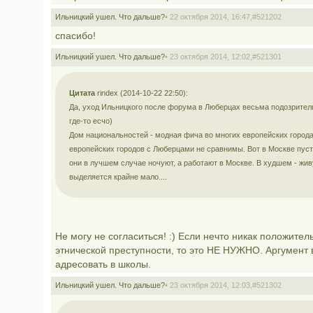
Ильницкий ушел. Что дальше?
• 22 октября 2014, 16:47,
#521202
спасибо!
Ильницкий ушел. Что дальше?
• 23 октября 2014, 12:02,
#521301
Цитата
rindex (2014-10-22 22:50):
Да, уход Ильницкого после форума в Люберцах весьма подозрительн
где-то есчо)
Дом национальностей - модная фича во многих европейских города
европейских городов с Люберцами не сравнимы. Вот в Москве пусть
они в лучшем случае ночуют, а работают в Москве. В худшем - живу
выделяется крайне мало....
Не могу не согласиться! :) Если нечто никак положите
этнической преступности, то это НЕ НУЖНО. Аргумент в 
адресовать в школы.
Ильницкий ушел. Что дальше?
• 23 октября 2014, 12:03,
#521302