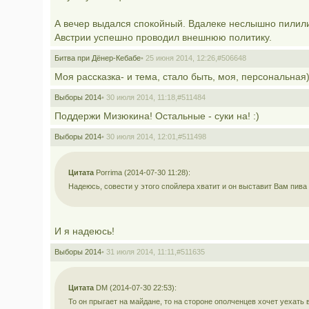
А вечер выдался спокойный. Вдалеке неслышно пилили 
Австрии успешно проводил внешнюю политику.
Битва при Дёнер-Кебабе
• 25 июня 2014, 12:26,
#506648
Моя рассказка- и тема, стало быть, моя, персональная
Выборы 2014
• 30 июля 2014, 11:18,
#511484
Поддержи Мизюкина! Остальные - суки на! :)
Выборы 2014
• 30 июля 2014, 12:01,
#511498
Цитата
Porrima (2014-07-30 11:28):
Надеюсь, совести у этого спойлера хватит и он выставит Вам пива
И я надеюсь!
Выборы 2014
• 31 июля 2014, 11:11,
#511635
Цитата
DM (2014-07-30 22:53):
То он прыгает на майдане, то на стороне ополченцев хочет уехать в