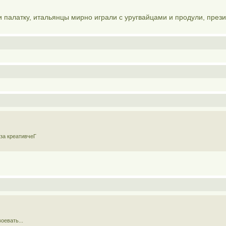
палатку, итальянцы мирно играли с уругвайцами и продули, прези
)
 за креативчеГ
оевать...