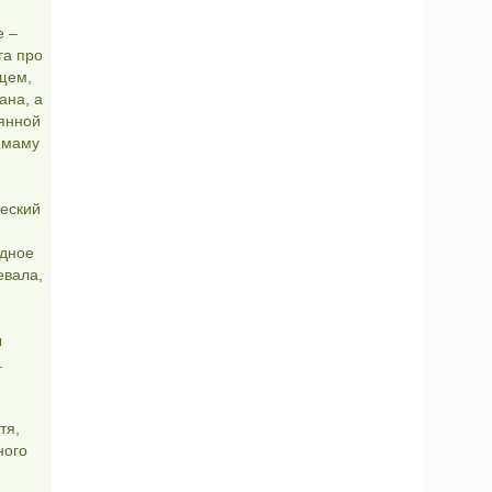
е –
га про
бщем,
ана, а
мянной
, маму
ческий
одное
евала,
ы
.
тя,
ного