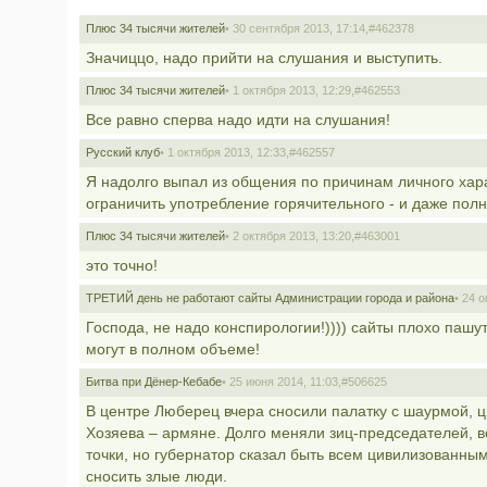
Плюс 34 тысячи жителей
• 30 сентября 2013, 17:14,
#462378
Значиццо, надо прийти на слушания и выступить.
Плюс 34 тысячи жителей
• 1 октября 2013, 12:29,
#462553
Все равно сперва надо идти на слушания!
Русский клуб
• 1 октября 2013, 12:33,
#462557
Я надолго выпал из общения по причинам личного харак
ограничить употребление горячительного - и даже полн
Плюс 34 тысячи жителей
• 2 октября 2013, 13:20,
#463001
это точно!
ТРЕТИЙ день не работают сайты Администрации города и района
• 24 о
Господа, не надо конспирологии!)))) сайты плохо пашут
могут в полном объеме!
Битва при Дёнер-Кебабе
• 25 июня 2014, 11:03,
#506625
В центре Люберец вчера сносили палатку с шаурмой, ц
Хозяева – армяне. Долго меняли зиц-председателей, 
точки, но губернатор сказал быть всем цивилизованны
сносить злые люди.