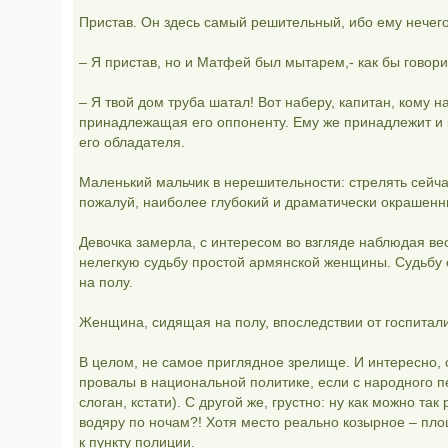
Пристав. Он здесь самый решительный, ибо ему нечего
– Я пристав, но и Матфей был мытарем,- как бы говор
– Я твой дом труба шатал! Вот наберу, капитан, кому н
принадлежащая его оппоненту. Ему же принадлежит и 
его обладателя.
Маленький мальчик в нерешительности: стрелять сейча
пожалуй, наиболее глубокий и драматически окрашенн
Девочка замерла, с интересом во взгляде наблюдая весь
нелегкую судьбу простой армянской женщины. Судьбу 
на полу.
Женщина, сидящая на полу, впоследствии от госпитали
В целом, не самое приглядное зрелище. И интересно, с
провалы в национальной политике, если с народного 
слоган, кстати). С другой же, грустно: ну как можно 
водяру по ночам?! Хотя место реально козырное – пло
к пункту полиции.