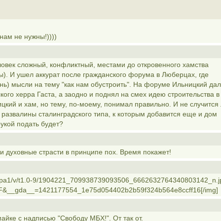
нам не нужны!))))
еловек сложный, конфликтный, местами до откровенного хамства
ды). И ушел аккурат после гражданского форума в Люберцах, где
ь) мысли на тему "как нам обустроить". На форуме Ильницкий дал
ого херра Гаста, а заодно и поднял на смех идею строительства в
цкий и хам, но тему, по-моему, понимал правильно. И не случится 
ь развалины сталинградского типа, к которым добавится еще и дом
укой подать будет?
ти духовные страсти в принципе пох. Время покажет!
ak-xpa1/v/t1.0-9/1904221_709938739093506_6662632764340803142_n.j
&__gda__=1421177554_1e75d054402b2b59f324b564e8ccff16[/img]
майке с надписью "Свободу МБХ!". От так от.