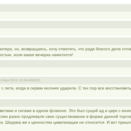
тера, но, возвращаясь, хочу отметить, что ради благого дела гото
остью, коли какая вечерка наметится!
ктября 2013, 14:39,
#466813
 с лета, когда в сервак молния ударила. С тех пор все восстановить
ветами и сигами в одном флаконе. Это был сущий ад и цирк с коня
всяко разно продлевали свое существование в форме данной торго
ми. Шаурма же к ценностям цивилизации не относится. И вот пришл