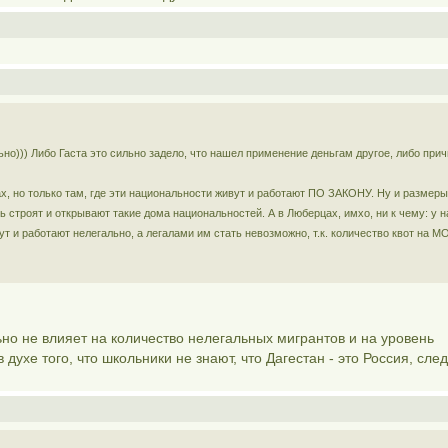
о))) Либо Гаста это сильно задело, что нашел применение деньгам другое, либо при
х, но только там, где эти национальности живут и работают ПО ЗАКОНУ. Ну и размеры
 строят и открывают такие дома национальностей. А в Люберцах, имхо, ни к чему: у н
т и работают нелегально, а легалами им стать невозможно, т.к. количество квот на М
льно не влияет на количество нелегальных мигрантов и на уровень
духе того, что школьники не знают, что Дагестан - это Россия, сле