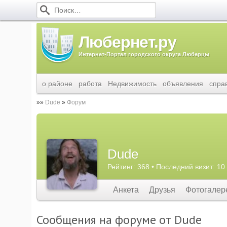
Любернет.ру
Интернет-Портал городского округа Люберцы
о районе
работа
Недвижимость
объявления
спра
Dude
Форум
Dude
Рейтинг: 368 • Последний визит: 10
Анкета
Друзья
Фотогалер
Сообщения на форуме от Dude