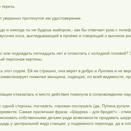
 терять.
ит уверенно протянутое им удостоверение.
адо и никогда ты не будешь майором,- как бы отвечает рука с теле
кусочек носа, выглядывающий в проёме и говорящий о высоком ро
с или подождать пятнадцать лет и отомстить с холодной головой? 
ый персонаж картины.
 этот содом. Ей не страшно, она верит в добро и Лунтика и не вер
символизирует пожилая женщина, сидящая, по всей видимости, п
зации отказалась и место действия покинула в сопровождении нар
 одной стороны, поглазеть, горожан послушать (да, Путина ругали 
перевести. Самая приличная фраза: «Шаурма – для бродяг!» - отм
так рисковать собственными детьми ради возможности продавать шаур
щадь у центральной жэдэ станции, у подземного перехода, да в пл