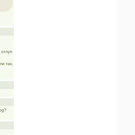
 отлуп
ли так,
pg?