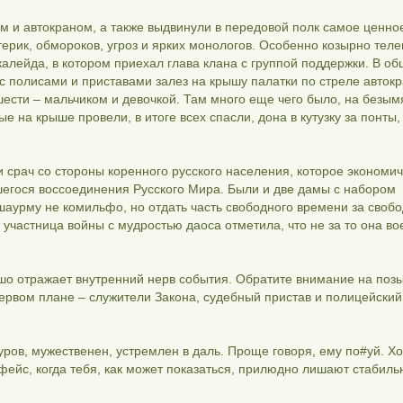
м и автокраном, а также выдвинули в передовой полк самое ценно
терик, обмороков, угроз и ярких монологов. Особенно козырно теле
лейда, в котором приехал глава клана с группой поддержки. В о
 с полисами и приставами залез на крышу палатки по стреле автокр
шести – мальчиком и девочкой. Там много еще чего было, на безы
е на крыше провели, в итоге всех спасли, дона в кутузку за понты
 срач со стороны коренного русского населения, которое экономи
егося воссоединения Русского Мира. Были и две дамы с набором
шаурму не комильфо, но отдать часть свободного времени за своб
участница войны с мудростью даоса отметила, что не за то она во
ошо отражает внутренний нерв события. Обратите внимание на поз
ервом плане – служители Закона, судебный пристав и полицейский
уров, мужественен, устремлен в даль. Проще говоря, ему по#уй. Хо
фейс, когда тебя, как может показаться, прилюдно лишают стабиль