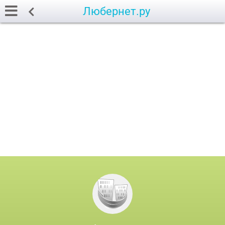
Любернет.ру