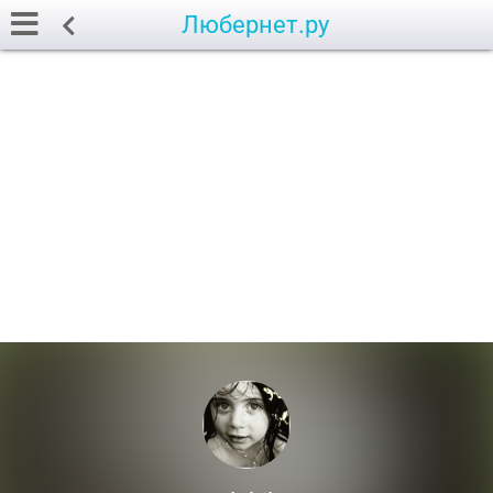
Любернет.ру