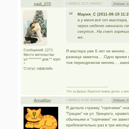
nadi_070
• 19/08/11 23:27,
#302917
Рейтинг:
0
Мария_С (2011-08-19 11:2
а у меня всё от мастера,
через неделю начинали се
секутся...На счет горячи
же...
Сообщений: 1271
Я мастера уже 6 лет не меняю...
Место жительства:
разница заметна.....Одно время 
ул ********* дом ** корп
тож периодически меняю.....како
*
Статус:
оффлайн
________________________
Что за фраза: Берегите мамы дочек, у мен
AnnaMay
• 20/08/11 01:00,
#302926
Рейтинг:
0
Я делала стрижку "горячими" но
"Грации" на ул. Урицкого, нрави
обычными и "горячими" не замет
приблизительно раз в три месяц