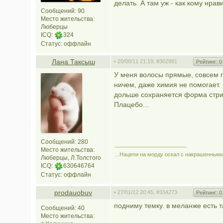
делать. А там уж - как кому нрав
Сообщений: 90
Место жительства:
Люберцы
ICQ:
324
Статус:
оффлайн
Лана Таксыш
• 20/08/11 21:19,
#302981
Рейтинг:
0
У меня волосы прямые, совсем п
ничем, даже химия не помогает.
дольше сохраняется форма стрижк
Плацебо...
Сообщений: 280
________________________
Место жительства:
...Нацепи на морду оскал с накрашенными 
Люберцы, Л.Толстого
ICQ:
630646764
Статус:
оффлайн
prodauobuv
• 27/01/12 20:45,
#334273
Рейтинг:
0
подниму темку. в меланже есть т
Сообщений: 40
Место жительства: