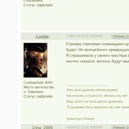
п.Калинина
Статус:
оффлайн
Lorette
• 29/01/12 21:52,
#334540
Рейтинг:
0
Стрижку горячими ножницами нуж
будет. Но волшебного превращен
Я спрашивала у своего мастера (
честно сказала: волосы будут вы
Сообщений: 8491
________________________
Место жительства:
Жму руки дуракам обеими руками:
п. Томилино
Как многим, в сущности, обязаны мы им!
Статус:
оффлайн
Ведь если б не были другие дураками,
То дураками быть пришлось бы нам сами
(Ковентри Патмор)
1rina_2005
• 06/07/12 13:26,
#369947
Рейтинг:
0