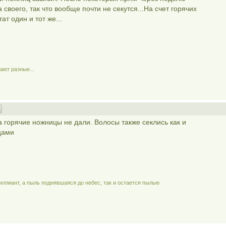
своего, так что вообще почти не секутся...На счет горячих
ат один и тот же...
ают разные...
 горячие ножницы не дали. Волосы также секлись как и
цами
риллиант, а пыль поднявшаяся до небес, так и остается пылью