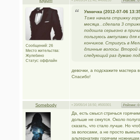
lolgum
• 14/05/14 21:40,
#499255
Рейтинг:
0
Умничка (2012-07-06 13:3
Тоже начала стрижку горя
месяца...сделала 3 стриж
подошла серьезно в причи
пользуюсь ампулами для 
кончиков. Стригусь в Мел
Сообщений: 26
длинные волосы. Второй и
Место жительства:
следующий раз думаю подс
Жулебино
Статус:
оффлайн
девочки, а подскажите мастера 
Спасибо!
Somebody
• 20/05/14 16:50,
#500301
Рейтинг:
0
Да, есть смысл стричься горяч
дольше не секутся. Около полуг
сказать, что стало лучше. Но ч
за волосами, а не просто вымыт
альтернативу горячим ножницам,