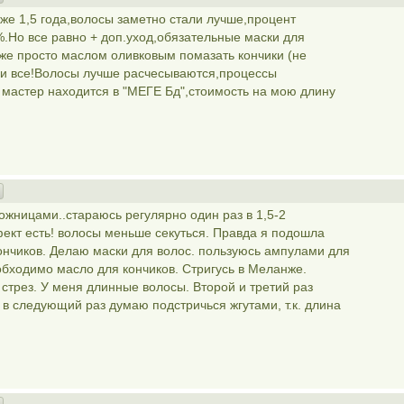
уже 1,5 года,волосы заметно стали лучше,процент
%.Но все равно + доп.уход,обязательные маски для
аже просто маслом оливковым помазать кончики (не
нут и все!Волосы лучше расчесываются,процессы
астер находится в "МЕГЕ Бд",стоимость на мою длину
ожницами..стараюсь регулярно один раз в 1,5-2
фект есть! волосы меньше секуться. Правда я подошла
ончиков. Делаю маски для волос. пользуюсь ампулами для
обходимо масло для кончиков. Стригусь в Меланже.
 стрез. У меня длинные волосы. Второй и третий раз
, в следующий раз думаю подстричься жгутами, т.к. длина