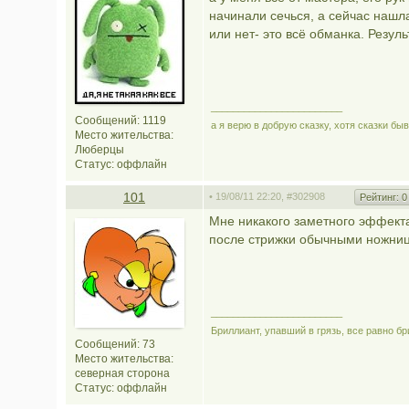
начинали сечься, а сейчас нашла 
или нет- это всё обманка. Результ
________________________
Сообщений: 1119
а я верю в добрую сказку, хотя сказки быв
Место жительства:
Люберцы
Статус:
оффлайн
101
• 19/08/11 22:20,
#302908
Рейтинг:
0
Мне никакого заметного эффекта
после стрижки обычными ножни
________________________
Бриллиант, упавший в грязь, все равно б
Сообщений: 73
Место жительства:
северная сторона
Статус:
оффлайн