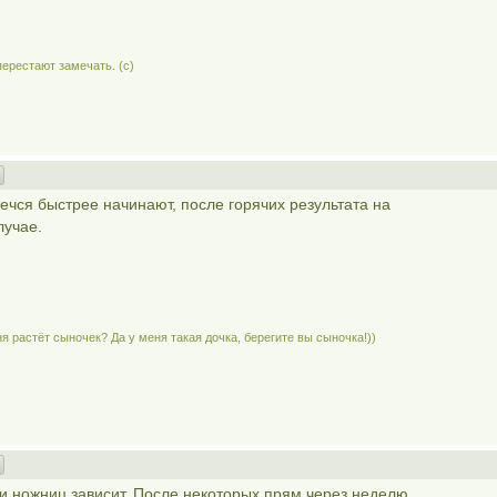
перестают замечать. (c)
чся быстрее начинают, после горячих результата на
лучае.
я растёт сыночек? Да у меня такая дочка, берегите вы сыночка!))
к и ножниц зависит. После некоторых прям через неделю