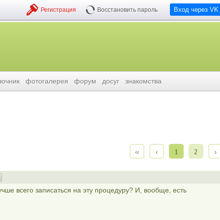
Вход через VK
Регистрация
Восстановить пароль
вочник
фотогалерея
форум
досуг
знакомства
и
‹‹
‹
1
2
›
чше всего записаться на эту процедуру? И, вообще, есть