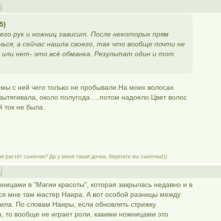
5)
 его рук и ножниц зависит. После некоторых прям
чься, а сейчас нашла своего, так что вообще почти не
х или нет- это всё обманка. Результат один и тот
.мы с ней чего только не пробывали.На моих волосах
вытягивала, около полугода.....потом надоело.Цвет волос
й ток не была.
я растёт сыночек? Да у меня такая дочка, берегите вы сыночка!))
жницами в "Магии красоты", которая закрылась недавно и в
тся мне там мастер Наира. А вот особой разницы между
ила. По словам Наиры, если обновлять стрижку
а, то вообще не играет роли, какими ножницами это