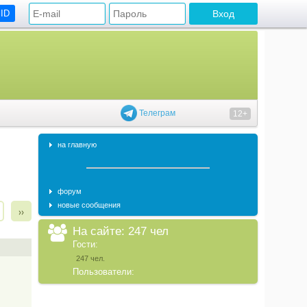
 ID
Телеграм
12+
на главную
форум
новые сообщения
››
На сайте: 247 чел
Гости:
247 чел.
Пользователи: