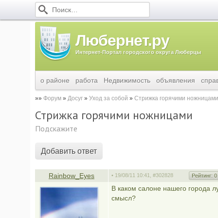
Любернет.ру
Интернет-Портал городского округа Люберцы
о районе
работа
Недвижимость
объявления
спра
Форум
Досуг
Уход за собой
Стрижка горячими ножницам
Стрижка горячими ножницами
Подскажите
Добавить ответ
Rainbow_Eyes
• 19/08/11 10:41,
#302828
Рейтинг:
0
В каком салоне нашего города лу
смысл?