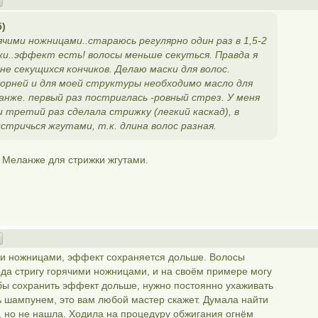
5)
чими ножницами..стараюсь регулярно один раз в 1,5-2
ки..эффект есть! волосы меньше секуться. Правда я
не секущихся кончиков. Делаю маски для волос.
корней и для моей структуры необходимо масло для
анже. первый раз постриглась -ровный стрез. У меня
 третий раз сделала стрижку (легкий каскад), в
тричься жгутами, т.к. длина волос разная.
в Меланже для стрижки жгутами.
ими ножницами, эффект сохраняется дольше. Волосы
ода стригу горячими ножницами, и на своём примере могу
тобы сохранить эффект дольше, нужно постоянно ухаживать
ь шампунем, это вам любой мастер скажет. Думала найти
 но не нашла. Ходила на процедуру обжигания огнём