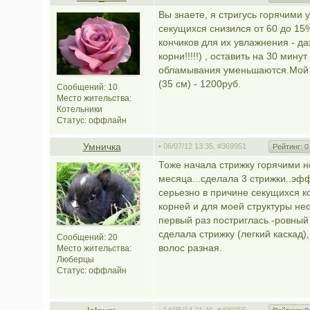
Вы знаете, я стригусь горячими 
секущихся снизился от 60 до 15
кончиков для их увлажнения - д
корни!!!!!) , оставить на 30 ми
обламывания уменьшаются.Мой м
(35 см) - 1200руб.
Сообщений: 10
Место жительства:
Котельники
Статус:
оффлайн
Умничка
• 06/07/12 13:35,
#369951
Рейтинг:
0
Тоже начала стрижку горячими н
месяца...сделала 3 стрижки..эф
серьезно в причине секущихся к
корней и для моей структуры не
первый раз постриглась -ровный
сделала стрижку (легкий каскад)
Сообщений: 20
волос разная.
Место жительства:
Люберцы
Статус:
оффлайн