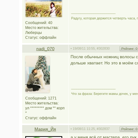
________________________
Радугу, которая держится четверть часа, 
Сообщений: 40
Место жительства:
Люберцы
Статус:
оффлайн
nadi_070
• 19/08/11 10:55,
#302830
Рейтинг:
0
После обычных ножниц волосы се
дольше хватает. Но это в моём с
________________________
Что за фраза: Берегите мамы дочек, у мен
Сообщений: 1271
Место жительства:
ул ********* дом ** корп
*
Статус:
оффлайн
Мария_Йя
• 19/08/11 11:25,
#302837
Рейтинг:
0
а у меня всё от мастера, его ру