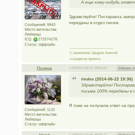
А еще кому-нибудь ответы
Здравствуйте! Постараюсь завтр
переданы в отдел писем.
Сообщений: 9943
Место жительства:
Люберцы
ICQ:
272574278
Статус:
оффлайн
________________________
С уважением, Щедров Алексей
гл.редактор проекта
Полина
• 23/06/14 08:15,
#506162
Рейтинг:
0
rindex (2014-06-22 19:36)
Здравствуйте! Постараюс
письма 100% переданы в 
Я тоже не получила ответ на пр
Сообщений: 1132
Место жительства:
Люберцы
Статус:
оффлайн
• 23/06/14 10:48,
#506177