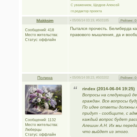
С уважением, Щедров Алексей
гл.редактор проекта
Makksim
• 05/06/14 03:19,
#503185
Рейтинг:
0
Пытался прочесть. Белиберда ка
Сообщений: 418
правового мышления, да и вооб
Место жительства:
Статус:
оффлайн
Полина
• 05/06/14 08:23,
#503202
Рейтинг:
0
rindex (2014-06-04 19:25)
Вопросы на следующий де
граждан. Все вопросы бу
По идее ответы должны н
придут - сообщите, с ад
каждый вопрос будет рас
Сообщений: 1132
Место жительства:
Алешин А.Н. Их мы перед
Люберцы
что выйдет из этого.
Статус:
оффлайн