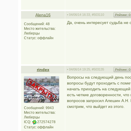
Alena16
• 04/06/14 16:33,
#503110
Рейтинг:
0
Да, очень интересует судьба не 
Сообщений: 48
Место жительства:
Люберцы
Статус:
оффлайн
rindex
• 04/06/14 19:25,
#503135
Рейтинг:
0
Вопросы на следующий день пос
вопросы будут проходить с поме
начать приходить на следующей 
есть четкие договоренности, что
вопросов запросил Алешин А.Н.
смотрим, что выйдет из этого.
Сообщений: 9943
Место жительства:
Люберцы
ICQ:
272574278
Статус:
оффлайн
________________________