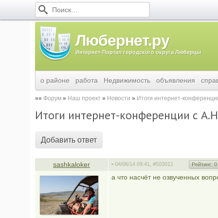
Любернет.ру
Интернет-Портал городского округа Люберцы
о районе
работа
Недвижимость
объявления
спра
Форум
Наш проект
Новости
Итоги интернет-конференци
Итоги интернет-конференции с А.
Добавить ответ
sashkaloker
• 04/06/14 09:41,
#503011
Рейтинг:
0
а что насчёт не озвученных воп