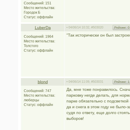
Сообщений: 151
Место жительства:
Городок Б
Статус:
оффлайн
LuberDa
• 04/06/14 10:32,
#503020
Рейтинг:
0
"Так исторически он был застрое
Сообщений: 1964
Место жительства:
Толстого
Статус:
оффлайн
blond
• 04/06/14 11:09,
#503031
Рейтинг:
1
Да, мне тоже понравилось. Снача
Сообщений: 747
парковку негде делать, для нор
Место жительства:
люберцы
парке обязательно с подсветкой 
Статус:
оффлайн
да и снега в этом году не было-
судя по ответу, еще долго стоят
выборов!