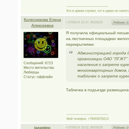
________________________
Кто в армии служил, тот в цирке не смеет
Колесникова Елена
• 07/06/14 15:37,
#503633
Рейтинг:
0
Алексеевна
Я получила официальный письме
на лестничных площадках жилог
перекрытиями:
Администрацией города 
организации ОАО "ЛГЖТ" 
Сообщений: 6723
населения о запрете кур
Место жительства:
многоквартирных домов, 
Люберцы
табличек о запрете куре
Статус:
оффлайн
Табличка в подъезде размещена
________________________
Мой телефон: +79055978213
tarantino
• 07/06/14 16:02,
#503638
Рейтинг:
0