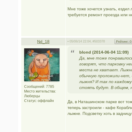
Мне тоже хочется узнать, ездил 
требуется ремонт проезда или н
Nd_18
• 05/06/14 22:04,
#503378
Рейтинг:
0
blond (2014-06-04 11:09)
Да, мне тоже понравилось
говорят, что парковку н
места не хватает. Лыжню
обычную проложили-нет, о
лыжня? И так по каждому 
Сообщений: 7785
стоять будут. В общем, н
Место жительства:
Люберцы
Статус:
оффлайн
Да, в Наташинском парке вот то
теперь застроили - кафе Корабл
лыжне. Подсветку хоть в задницу