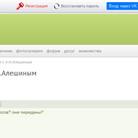
Вход через VK
Регистрация
Восстановить пароль
вочник
фотогалерея
форум
досуг
знакомства
и с А.Н.Алешиным
Н.Алешиным
росов? они переданы?