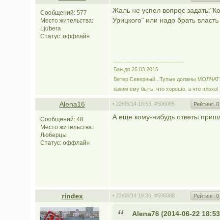
Жаль не успел вопрос задать:"Ко
Сообщений: 577
Урицкого" или надо брать власть
Место жительства:
Ljubera
Статус:
оффлайн
________________________
Бан до 25.03.2015
Ветер Северный...Тупые должны МОЛЧАТЬ!
каким ему быть, что хорошо, а что плохо
Alena16
• 22/06/14 18:53,
#506085
Рейтинг:
0
А еще кому-нибудь ответы пришли
Сообщений: 48
Место жительства:
Люберцы
Статус:
оффлайн
rindex
• 22/06/14 19:36,
#506088
Рейтинг:
0
Alena76 (2014-06-22 18:53