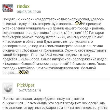
rindex
05/07/05 22:38
Общаясь с чиновником достаточно высокого уровня, удалось
выяснить одну очень не приятную новость...
В процессе
установления муниципальных границ нашего города и района,
сегодняшняя власть решила "подарить" "лишние" 450 Гектаров
территории района городу Котельники, нашему соседу. Самое
интересное - в областной Думе долго не пропускали это
распоряжение, но под натиском заинтересованных лиц земля
отошла от г.Люберцы к г.Котельники. Сложно себе представить
такой беспредел. Причем СМИ молчат, видимо, в виду
предстоящих выборов. Самое интересное - распоряжение издал
и подписал бывший "многострадальный" 1-й заместитель Главы
господин Михайлов. Чем он руководствовался - большой
вопрос....
PickUper
19/07/05 03:19
"Зачем так сказал, морда будешь получать, потом
обижаешься..." в чем обида, что земля уходит от Люберец? Она,
что становится другим государством или на нее теперь вступить