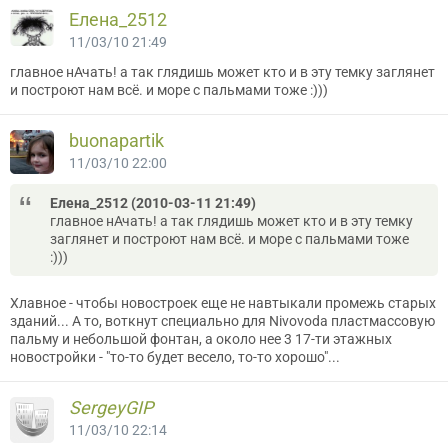
Елена_2512
11/03/10 21:49
главное нАчать! а так глядишь может кто и в эту темку заглянет
и построют нам всё. и море с пальмами тоже :)))
buonapartik
11/03/10 22:00
Елена_2512 (2010-03-11 21:49)
главное нАчать! а так глядишь может кто и в эту темку
заглянет и построют нам всё. и море с пальмами тоже
:)))
Хлавное - чтобы новостроек еще не навтыкали промежь старых
зданий... А то, воткнут специально для Nivovoda пластмассовую
пальму и небольшой фонтан, а около нее 3 17-ти этажных
новостройки - "то-то будет весело, то-то хорошо"...
SergeyGIP
11/03/10 22:14