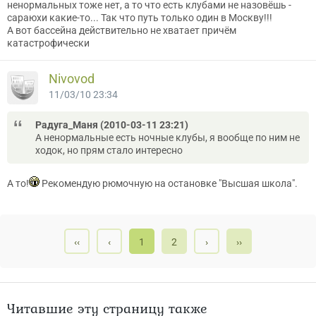
ненормальных тоже нет, а то что есть клубами не назовёшь -
сараюхи какие-то... Так что путь только один в Москву!!!
А вот бассейна действительно не хватает причём
катастрофически
Nivovod
11/03/10 23:34
Радуга_Маня (2010-03-11 23:21)
А ненормальные есть ночные клубы, я вообще по ним не
ходок, но прям стало интересно
А то!
Рекомендую рюмочную на остановке "Высшая школа".
‹‹
‹
1
2
›
››
Читавшие эту страницу также