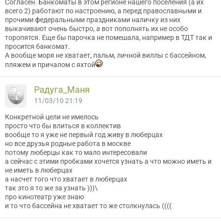
Согласен. Банкоматы в этом регионе нашего поселения (а их
всего 2) работают по настроению, а перед православными и
прочими федеральными праздниками наличку из них
выкачивают очень быстро, а вот пополнять их не особо
торопятся. Еще бы парочка не помешала, например в ТДТ так и
просится банкомат.
А вообще моря не хватает, пальм, личной виллы с бассейном,
пляжем и причалом с яхтой
Радуга_Маня
11/03/10 21:19
Конкретной цели не имелось
просто что бы влиться в коллектив
вообще то я уже не первый год живу в люберцах
но все друзья родные работа в москве
потому люберцы как то мало интересовали
а сейчас с этими пробками хочется узнать а что можно иметь и
не иметь в люберцах
а насчет того что хватает в люберцах
так это я то же за узнать )))\
про кинотеатр уже знаю
и то что бассейна не хватает то же столкнулась ((((