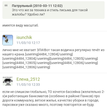
Патрульный (2010-03-11 12:02)
Это что же за техника и стиль письма для такой
жалобы? Удобно ли?
имеется виду масштаб.
isunchik
11/03/10 12:17
лично мне не хватает ЗЛА!Вот такая водичка регулярно течёт из
нашего крана.[userimg]4484_12804[/userimg]
[userimg]4484_12804[/userimg][userimg]4484_12805[/userimg]
[userimg]4484_12805[/userimg][userimg]4484_12806[/userimg]
[userimg]4484_12806[/userimg]
Елена_2512
11/03/10 12:33
если не слишком глобально, ТО хочется бассейна (желательно 2-
х)и работающих банкоматов (особенно в районе Панков) про
дороги коммуналку, ветхое жилье, качество уборки в городе,
парковки уже сказано много, поэтому повторятся не буду.