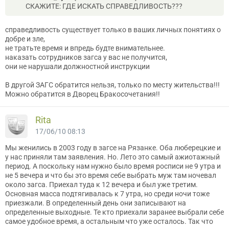
СКАЖИТЕ: ГДЕ ИСКАТЬ СПРАВЕДЛИВОСТЬ???
справедливость существует только в ваших личных понятиях о
добре и зле,
не тратьте время и впредь будте внимательнее.
наказать сотрудников загса у вас не получится,
они не нарушали должностной инструкции
В другой ЗАГС обратится нельзя, только по месту жительства!!!
Можно обратится в Дворец Бракосочетания!!
Rita
17/06/10 08:13
Мы женились в 2003 году в загсе на Рязанке. Оба люберецкие и
у нас приняли там заявления. Но. Лето это самый ажиотажный
период. А поскольку нам нужно было время росписи не 9 утра и
не 5 вечера и что бы это время себе выбрать муж там ночевал
около загса. Приехал туда к 12 вечера и был уже третим.
Основная масса подтягивалась к 7 утра, но среди ночи тоже
приезжали. В определенный день они записывают на
определенные выходные. Те кто приехали заранее выбрали себе
самое удобное время, а остальным что уже осталось. Так что