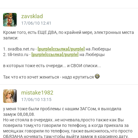
zavsklad
17/06/10 12:41
Кроме того, есть ЕЩЕ ДВА, по крайней мере, электронных места
записи:
1. svadba.net.ru -
[purple]ссылка[/purple]
на Люберцы
2. tili-testo.ru -
[purple]ссылка[/purple]
на Люберцы
в которых тоже есть очереди... и СВОИ списки...
Так что кто хочет жениться - надо крутиться
mistake1982
17/06/10 13:15
у меня тоже были проблемы с нашим ЗАГСом, я выходила
замуж 08,08,08.
Но не стояла в очередях..не ночевала,просто также как Вы
поверила тому,что говорили по телефону, а когда приехала за
месяц,как говорили по телефону, также выяснилось,что просто
ОБЯЗАНА ночевать там,чтобы выйти замуж в красивую дату.