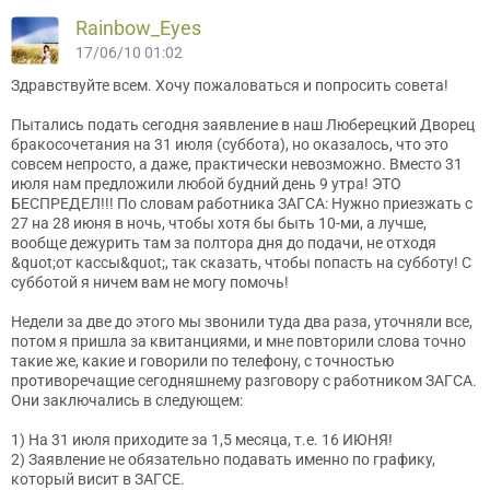
Rainbow_Eyes
17/06/10 01:02
Здравствуйте всем. Хочу пожаловаться и попросить совета!
Пытались подать сегодня заявление в наш Люберецкий Дворец
бракосочетания на 31 июля (суббота), но оказалось, что это
совсем непросто, а даже, практически невозможно. Вместо 31
июля нам предложили любой будний день 9 утра! ЭТО
БЕСПРЕДЕЛ!!! По словам работника ЗАГСА: Нужно приезжать с
27 на 28 июня в ночь, чтобы хотя бы быть 10-ми, а лучше,
вообще дежурить там за полтора дня до подачи, не отходя
&quot;от кассы&quot;, так сказать, чтобы попасть на субботу! С
субботой я ничем вам не могу помочь!
Недели за две до этого мы звонили туда два раза, уточняли все,
потом я пришла за квитанциями, и мне повторили слова точно
такие же, какие и говорили по телефону, с точностью
противоречащие сегодняшнему разговору с работником ЗАГСА.
Они заключались в следующем:
1) На 31 июля приходите за 1,5 месяца, т.е. 16 ИЮНЯ!
2) Заявление не обязательно подавать именно по графику,
который висит в ЗАГСЕ.