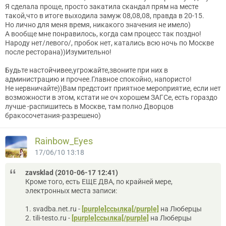
Я сделала проще, просто закатила скандал прям на месте
такой,что в итоге выходила замуж 08,08,08, правда в 20-15.
Но лично для меня время, никакого значения не имело)
А вообще мне понравилось, когда сам процесс так поздно!
Народу нет/левого/, пробок нет, катались всю ночь по Москве
после ресторана))Изумительно!
Будьте настойчивее,угрожайте,звоните при них в
администрацию и прочее.Главное спокойно, напористо!
Не нервничайте))Вам предстоит приятное мероприятие, если нет
возможности в этом, кстати не оч хорошем ЗАГСе, есть гораздо
лучше -распишитесь в Москве, там полно Дворцов
бракосочетания-разрешено)
Rainbow_Eyes
17/06/10 13:18
zavsklad (2010-06-17 12:41)
Кроме того, есть ЕЩЕ ДВА, по крайней мере,
электронных места записи:
1. svadba.net.ru -
[purple]ссылка[/purple]
на Люберцы
2. tili-testo.ru -
[purple]ссылка[/purple]
на Люберцы