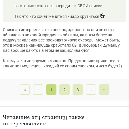
в которых тоже есть очереди... и СВОИ списки...
Так что кто хочет жениться - надо крутиться
Списки в интернете - это, конечно, здорово, но они не несут
абсолютно никакой юридической силы, да и тем более на
подачу заявления все проходят живую очередь. Может быть,
это в Москве как-нибудь сработало бы, в Люберцах, думаю, у
нас вообще как-то на этом не зацикливаются.
К тому же этих форумов миллион. Представляю: придет куча
таких вот мудрецов - каждый со своим списком, и чего будет?)
‹‹
‹
1
2
3
›
››
Читавшие эту страницу также
интересовались: