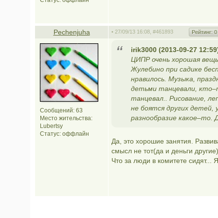
Статус:
оффлайн
Pechenjuha
• 27/09/13 16:08,
#461893
Рейтинг:
0
irik3000 (2013-09-27 12:59
ЦИПР очень хорошая вещь
Жулебино при садике бес
нравилось. Музыка, празд
детьми танцевали, кто–
танцевал.. Рисование, ле
не боятся других детей, 
Сообщений: 63
разнообразие какое–то. Д
Место жительства:
Lubertsy
Статус:
оффлайн
Да, это хорошие занятия. Разви
смысл не тот(да и деньги другие).
Что за люди в комитете сидят...