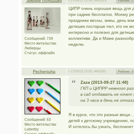
Зимнее солнышко
• 27/09/13 12:59,
#461829
Рейтинг:
0
ЦИПР очень хорошая вещь для де
при садике бесплатно. Моему ре
праздники весны, зимы, день ма
детишек постарше пел, кто не мо
интересно и полезно для детишек
коллективе. Да и Маме разнообра
Сообщений: 739
Место жительства:
неделю.
Люберцы
Статус:
оффлайн
Pechenjuha
• 27/09/13 16:05,
#461891
Рейтинг:
0
Zaza (2013-09-27 11:48)
ГКП и ЦИПРР немного раз
в сад отдавать не хочет 
на 3 часа в день не отказ
Я в курсе, что это разные вещи..
Сообщений: 63
детей к детскому учреждению, по
Место жительства:
И хотелось бы узнать, беспокои
Lubertsy