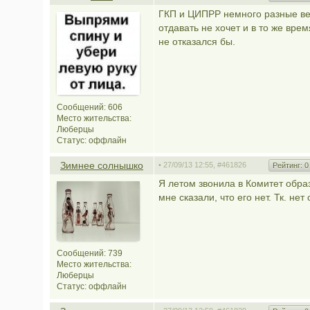
ГКП и ЦИПРР немного разные ве
отдавать не хочет и в то же вре
не отказался бы.
Сообщений: 606
Место жительства:
Люберцы
Статус:
оффлайн
Зимнее солнышко
• 27/09/13 12:55,
#461826
Рейтинг:
0
Я летом звонила в Комитет обра
мне сказали, что его нет. Тк. нет
Сообщений: 739
Место жительства:
Люберцы
Статус:
оффлайн