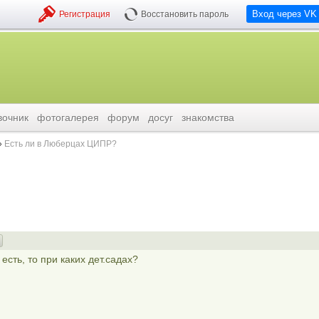
Вход через VK
Регистрация
Восстановить пароль
вочник
фотогалерея
форум
досуг
знакомства
Есть ли в Люберцах ЦИПР?
сть, то при каких дет.садах?