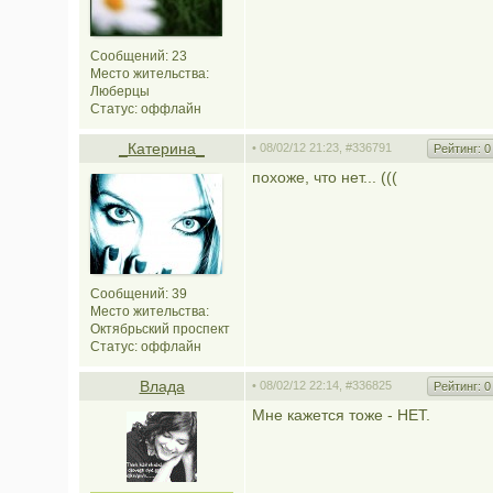
Сообщений: 23
Место жительства:
Люберцы
Статус:
оффлайн
_Катерина_
• 08/02/12 21:23,
#336791
Рейтинг:
0
похоже, что нет... (((
Сообщений: 39
Место жительства:
Октябрьский проспект
Статус:
оффлайн
Влада
• 08/02/12 22:14,
#336825
Рейтинг:
0
Мне кажется тоже - НЕТ.