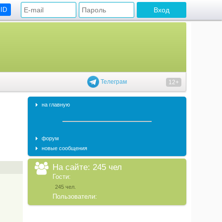
 ID
Телеграм
12+
на главную
форум
новые сообщения
На сайте: 245 чел
Гости:
245 чел.
Пользователи: