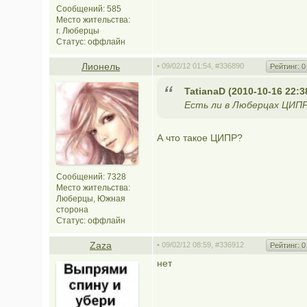
Сообщений: 585
Место жительства:
г. Люберцы
Статус:
оффлайн
Лионель
• 09/02/12 01:54,
#336890
Рейтинг:
0
TatianaD (2010-10-16 22:3
Есть ли в Люберцах ЦИПР
А что такое ЦИПР?
Сообщений: 7328
Место жительства:
Люберцы, Южная
сторона
Статус:
оффлайн
Zaza
• 09/02/12 08:59,
#336912
Рейтинг:
0
нет