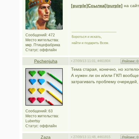
[purple]Ссылка[/purple]
на сайт
________________________
Сообщений: 472
Бороться и искать,
Место жительства:
найти и подарить Всем.
мкр. Птицефабрика
Статус:
оффлайн
Pechenjuha
• 27/09/13 11:01,
#461804
Рейтинг:
0
Тема старая, конечно, но хотелос
А нужен ли он и/или ГКП вообще
затрагивать проблему очередей, 
Сообщений: 63
Место жительства:
Lubertsy
Статус:
оффлайн
Zaza
• 27/09/13 11:48,
#461815
Рейтинг:
0