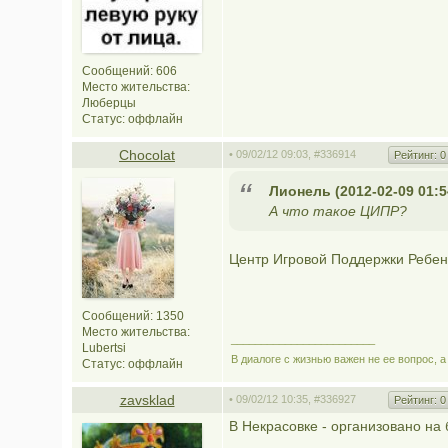
Сообщений: 606
Место жительства:
Люберцы
Статус:
оффлайн
Chocolat
• 09/02/12 09:03,
#336914
Рейтинг:
0
Лионель (2012-02-09 01:5
А что такое ЦИПР?
Центр Игровой Поддержки Ребен
Сообщений: 1350
Место жительства:
________________________
Lubertsi
В диалоге с жизнью важен не ее вопрос, а
Статус:
оффлайн
zavsklad
• 09/02/12 10:35,
#336927
Рейтинг:
0
В Некрасовке - организовано на