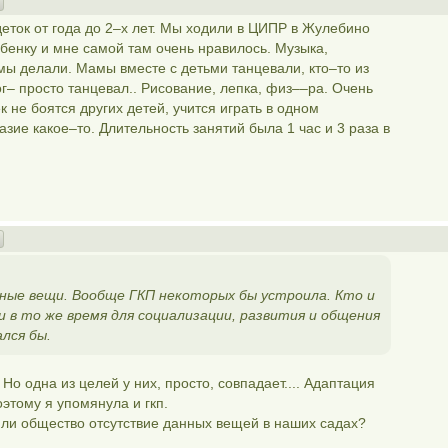
ток от года до 2–х лет. Мы ходили в ЦИПР в Жулебино
бенку и мне самой там очень нравилось. Музыка,
мы делали. Мамы вместе с детьми танцевали, кто–то из
г– просто танцевал.. Рисование, лепка, физ––ра. Очень
 не боятся других детей, учится играть в одном
зие какое–то. Длительность занятий была 1 час и 3 раза в
ные вещи. Вообще ГКП некоторых бы устроила. Кто и
и в то же время для социализации, развития и общения
ался бы.
. Но одна из целей у них, просто, совпадает.... Адаптация
этому я упомянула и гкп.
т ли общество отсутствие данных вещей в наших садах?