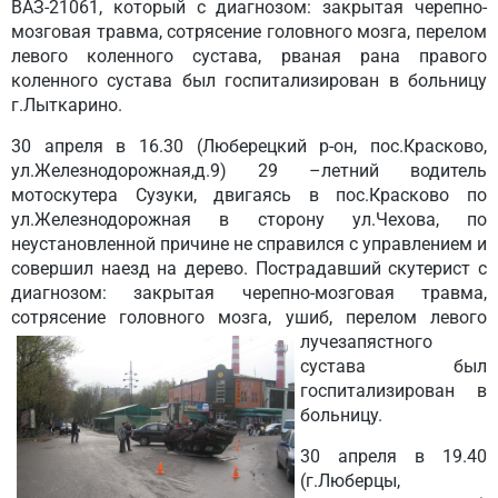
ВАЗ-21061, который с диагнозом: закрытая черепно-
мозговая травма, сотрясение головного мозга, перелом
левого коленного сустава, рваная рана правого
коленного сустава был госпитализирован в больницу
г.Лыткарино.
30 апреля
в 16.30 (Люберецкий р-он, пос.Красково,
ул.Железнодорожная,д.9) 29 –летний водитель
мотоскутера Сузуки, двигаясь в пос.Красково по
ул.Железнодорожная в сторону ул.Чехова, по
неустановленной причине не справился с управлением и
совершил наезд на дерево. Пострадавший скутерист с
диагнозом: закрытая черепно-мозговая травма,
сотрясение головного мозга, ушиб,
перелом левого
лучезапястного
сустава был
госпитализирован в
больницу.
30 апреля
в 19.40
(г.Люберцы,