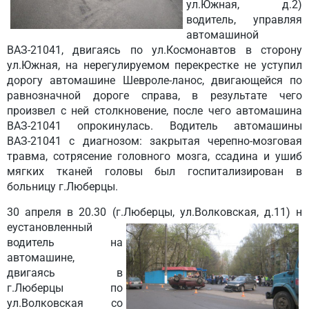
ул.Южная, д.2)
водитель, управляя
автомашиной
ВАЗ-21041, двигаясь по ул.Космонавтов в сторону
ул.Южная, на нерегулируемом перекрестке не уступил
дорогу автомашине Шевроле-ланос, двигающейся по
равнозначной дороге справа, в результате чего
произвел с ней столкновение, после чего автомашина
ВАЗ-21041 опрокинулась. Водитель автомашины
ВАЗ-21041 с диагнозом: закрытая черепно-мозговая
травма, сотрясение головного мозга, ссадина и ушиб
мягких тканей головы был госпитализирован в
больницу г.Люберцы.
30 апреля
в 20.30 (г.Люберцы, ул.Волковская, д.11) н
еустановленный
водитель на
автомашине,
двигаясь в
г.Люберцы по
ул.Волковская со