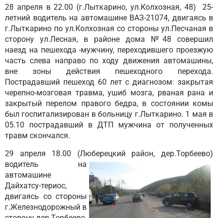
28 апреля
в 22.00 (г.Лыткарино, ул.Колхозная, 48) 25-
летний водитель на автомашине ВАЗ-21074, двигаясь в
г.Лыткарино по ул.Колхозная со стороны ул.Песчаная в
сторону ул.Лесная, в районе дома №48 совершил
наезд на пешехода -мужчину, переходившего проезжую
часть слева направо по ходу движения автомашины,
вне зоны действия пешеходного перехода.
Пострадавший пешеход 60 лет с диагнозом: закрытая
черепно-мозговая травма, ушиб мозга, рваная рана и
закрытый перелом правого бедра, в состоянии комы
был госпитализирован в больницу г.Лыткарино. 1 мая в
05.10 пострадавший в ДТП мужчина от полученных
травм скончался.
29 апреля
18.00 (Люберецкий район, дер.Торбеево)
водитель
на
автомашине
Дайхатсу-териос,
двигаясь со стороны
г.Железнодорожный в
сторону дер.Торбеево,