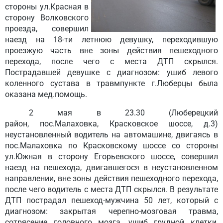
стороны ул.Красная в
сторону Волковского
проезда, совершил
наезд на 18-ти летнюю девушку, переходившую
проезжую часть вне зоны действия пешеходного
перехода, после чего с места ДТП скрылся.
Пострадавшей девушке с диагнозом: ушиб левого
коленного сустава в травмпункте г.Люберцы была
оказана мед.помощь.
2 мая
в 23.30 (Люберецкий
район, пос.Малаховка, Красковское шоссе, д.3)
неустановленный водитель на автомашине, двигаясь в
пос.Малаховка по Красковскому шоссе со стороны
ул.Южная в сторону Егорьевского шоссе, совершил
наезд на пешехода, двигавшегося в неустановленном
направлении, вне зоны действия пешеходного перехода,
после чего водитель с места ДТП скрылся. В результате
ДТП пострадал пешеход-мужчина 50 лет, который с
диагнозом: закрытая черепно-мозговая травма,
сотрясение головного мозга, ушиб грудной клетки,