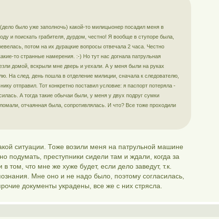
 (дело было уже заполночь) какой-то милицыонер посадил меня в
оду и поискать грабителя, дурдом, честно! Я вообще в ступоре была,
евелась, потом на их дурацкие вопросы отвечала 2 часа. Честно
какие-то странные намерения. :-) Но тут нас догнала патрульная
зли домой, вскрыли мне дверь и уехали. А у меня были на руках
елю. На след. день пошла в отделение милиции, сначала к следователю,
нику отправил. Тот конкретно поставил условие: я паспорт потеряла -
силась. А тогда такие обычаи были, у меня у двух подруг сумки
сломали, отчаянная была, сопротивлялась. И что? Все тоже проходили
 такой ситуации. Тоже возили меня на патрульной машине
о подумать, преступники сидели там и ждали, когда за
в том, что мне же хуже будет, если дело заведут, т.к.
познания. Мне оно и не надо было, поэтому согласилась,
 прочие документы украдены, все же с них стрясла.