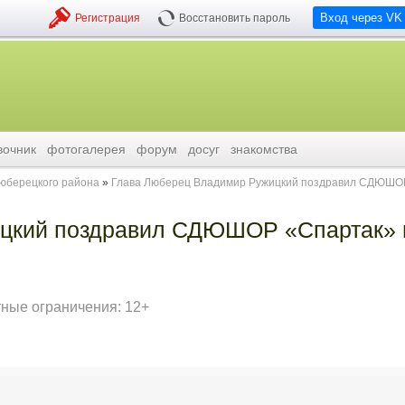
Вход через VK
Регистрация
Восстановить пароль
вочник
фотогалерея
форум
досуг
знакомства
люберецкого района
Глава Люберец Владимир Ружицкий поздравил СДЮШО
цкий поздравил СДЮШОР «Спартак» 
тные ограничения: 12+