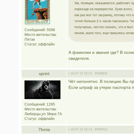
Хм, полиция, оказывается, работает л
переходе на перекрестке. Хуже всего, 
как раз мог тот засранец, потому что 
точно больше 2-х часов таксказать "о
получаешь, честно сказать, это и был 
Сообщений: 5098
ничем, мало того, еще пришлось опла
Место жительства:
Пятак
Статус:
оффлайн
А фамилии и звания где? В поли
свидетеля.
sprint
• 16.07.13 15:27,
#448905
Чёт непонятно. В полицию Вы пр
Если штраф за утерю паспорта пл
Сообщений: 1285
Место жительства:
Люберцы,ул. Мира 7А
Статус:
оффлайн
7fonia
• 16.07.13 16:13,
#448913