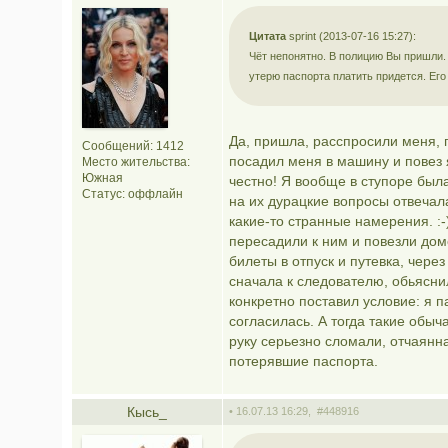
Цитата
sprint (2013-07-16 15:27):
Чёт непонятно. В полицию Вы пришли. 
утерю паспорта платить придется. Его 
Да, пришла, расспросили меня, 
Сообщений: 1412
посадил меня в машину и повез 
Место жительства:
Южная
честно! Я вообще в ступоре был
Статус:
оффлайн
на их дурацкие вопросы отвечала
какие-то странные намерения. :
пересадили к ним и повезли дом
билеты в отпуск и путевка, чере
сначала к следователю, обьясни
конкретно поставил условие: я п
согласилась. А тогда такие обыч
руку серьезно сломали, отчаянн
потерявшие паспорта.
Кысь_
• 16.07.13 16:29,
#448916