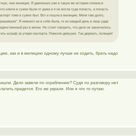
учше, чем милиция. Я давненько уже в такую же историю попала в
что ключи в сумке были от дома и я не могла туда попасть, а попасть
паспорт тоже в сумке был. Вот и пошла в милицию. Меня там долго,
прашивали". Я немного не в себе была, тк не каждый день в лицо удар
единственный раз в жизни. Не стоит говорить, что дело не закончилось
тить штраф за утерю паспорта. Повезло девушке. Так держать, полиция!
цию, как и в милицию одному лучше не ходить, брать надо
ишли. Дело завели по ограблению? Судя по разговору нет.
атить придется. Его же украли. Или я что то путаю.