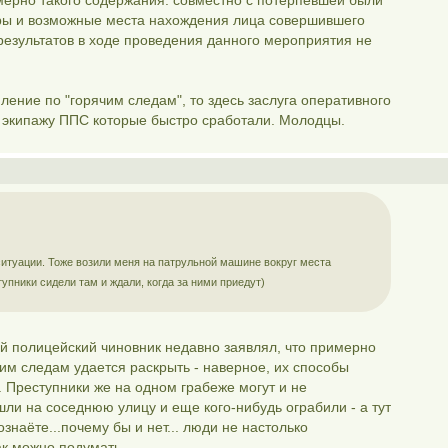
мерно такого содержания: совместно с потерпевшей были
ры и возможные места нахождения лица совершившего
результатов в ходе проведения данного мероприятия не
ление по "горячим следам", то здесь заслуга оперативного
и экипажу ППС которые быстро сработали. Молодцы.
 ситуации. Тоже возили меня на патрульной машине вокруг места
пники сидели там и ждали, когда за ними приедут)
 полицейский чиновник недавно заявлял, что примерно
им следам удается раскрыть - наверное, их способы
. Преступники же на одном грабеже могут и не
шли на соседнюю улицу и еще кого-нибудь ограбили - а тут
знаёте...почему бы и нет... люди не настолько
ак можно подумать