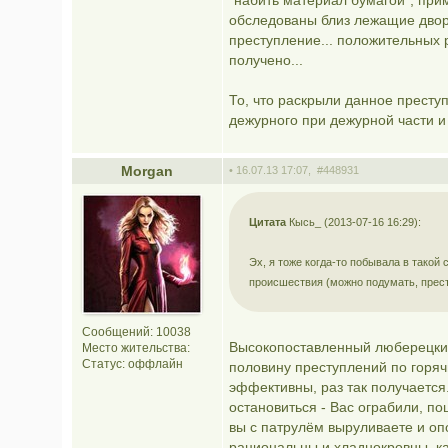
"набить материал бумагой", при
обследованы близ лежащие дво
преступление... положительных 
получено...
То, что раскрыли данное преступ
дежурного при дежурной части 
Morgan
• 16.07.13 17:07,
#448931
Цитата
Кысь_ (2013-07-16 16:29):
Эх, я тоже когда-то побывала в такой
происшествия (можно подумать, престу
Сообщений: 10038
Высокопоставленный люберецкий
Место жительства:
Статус:
оффлайн
половину преступлений по горяч
эффективны, раз так получается
остановиться - Вас ограбили, по
вы с патрулём выруливаете и опо
рациональны и хладнокровны, к