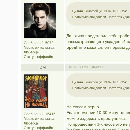
Цитата
Тимофей (2013-07-16 16:35):
Правильно они делали. Часто так удае
Да...живо представил себе граби
рассматривающего украденый па
Сообщений: 5072
Бред! мне кажется, он первым д
Место жительства:
Люберцы
Статус:
оффлайн
DM
• 16.07.13 17:06,
#448930
Цитата
Тимофей (2013-07-16 16:35):
Правильно они делали. Часто так удае
Не совсем верно...
Если в течении 10-30 минут посл
Сообщений: 16416
можно задержать преступника.
Место жительства:
Люберцы
По прошествии 3-х часов это не 
Статус:
оффлайн