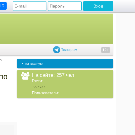
 ID
Телеграм
12+
Р
на главную
На сайте: 257 чел
по
Гости:
257 чел.
Пользователи: