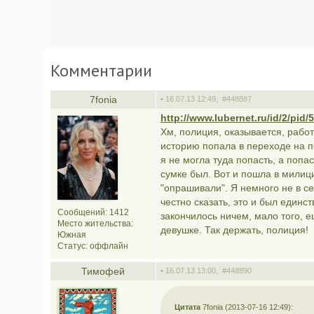
Комментарии
7fonia
• 16.07.13 12:49,
#448887
http://www.lubernet.ru/id/2/pid/
Хм, полиция, оказывается, рабо
историю попала в переходе на пе
я не могла туда попасть, а попас
сумке был. Вот и пошла в милици
"опрашивали". Я немного не в се
честно сказать, это и был единст
Сообщений: 1412
закончилось ничем, мало того, 
Место жительства:
девушке. Так держать, полиция!
Южная
Статус:
оффлайн
Тимофей
• 16.07.13 13:00,
#448890
Цитата
7fonia (2013-07-16 12:49):