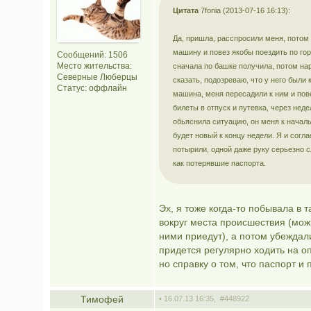
Цитата
7fonia (2013-07-16 16:13):
Да, пришла, расспросили меня, потом
машину и повез якобы поездить по гор
Сообщений: 1506
Место жительства:
сначала по башке получила, потом нар
Северные Люберцы
сказать, подозреваю, что у него были 
Статус:
оффлайн
машина, меня пересадили к ним и пове
билеты в отпуск и путевка, через нед
обьяснила ситуацию, он меня к началь
будет новый к концу недели. Я и согла
потырили, одной даже руку серьезно 
как потерявшие паспорта.
Эх, я тоже когда-то побывала в
вокруг места происшествия (можн
ними приедут), а потом убеждали 
придется регулярно ходить на о
но справку о том, что паспорт и
Тимофей
• 16.07.13 16:35,
#448922