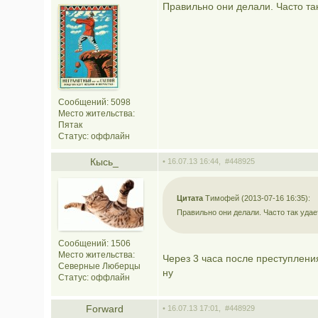
Правильно они делали. Часто та
Сообщений: 5098
Место жительства:
Пятак
Статус:
оффлайн
Кысь_
• 16.07.13 16:44,
#448925
Цитата
Тимофей (2013-07-16 16:35):
Правильно они делали. Часто так удае
Сообщений: 1506
Место жительства:
Через 3 часа после преступления,
Северные Люберцы
ну
Статус:
оффлайн
Forward
• 16.07.13 17:01,
#448929