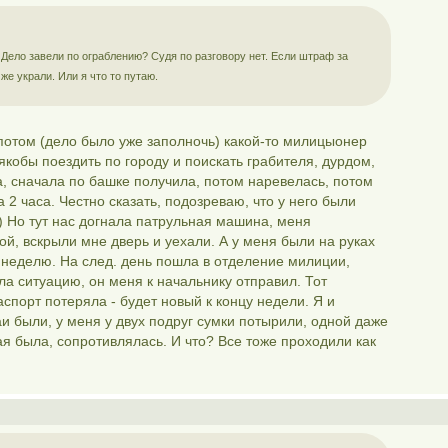
Дело завели по ограблению? Судя по разговору нет. Если штраф за
же украли. Или я что то путаю.
потом (дело было уже заполночь) какой-то милицыонер
якобы поездить по городу и поискать грабителя, дурдом,
а, сначала по башке получила, потом наревелась, потом
 2 часа. Честно сказать, подозреваю, что у него были
-) Но тут нас догнала патрульная машина, меня
ой, вскрыли мне дверь и уехали. А у меня были на руках
з неделю. На след. день пошла в отделение милиции,
ла ситуацию, он меня к начальнику отправил. Тот
аспорт потеряла - будет новый к концу недели. Я и
аи были, у меня у двух подруг сумки потырили, одной даже
ая была, сопротивлялась. И что? Все тоже проходили как