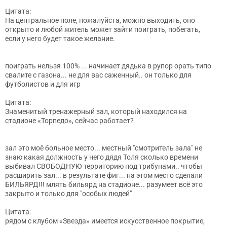
Цитата:
На центральное поле, пожалуйста, можно выходить, оно
открыто и любой житель может зайти поиграть, побегать,
если у него будет такое желание.
поиграть нельзя 100% ... начинает дядька в рупор орать типо
свалите с газона... не для вас саженный.. он только для
футболистов и для игр
Цитата:
Знаменитый тренажерный зал, который находился на
стадионе «Торпедо», сейчас работает?
зал это моё больное место... местный "смотритель зала" не
знаю какая должность у него дядя Толя сколько времени
выбивал СВОБОДНУЮ территорию под трибунами.. чтобы
расширить зал... в результате фиг... на этом место сделали
БИЛЬЯРД!!! млять бильярд на стадионе... разумеет всё это
закрыто и только для "особых людей"
Цитата:
рядом с клубом «Звезда» имеется искусственное покрытие,