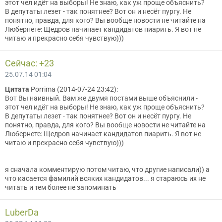
этот чел идёт на выборы! Не знаю, как уж проще объяснить?
В депутаты лезет - так понятнее? Вот он и несёт пургу. Не
понятно, правда, для кого? Вы вообще новости не читайте на
Любернете: Щедров начинает кандидатов пиарить. Я вот не
читаю и прекрасно себя чувствую)))
Сейчас: +23
25.07.14 01:04
Цитата
Porrima (2014-07-24 23:42):
Вот Вы наивный. Вам же двумя постами выше объяснили -
этот чел идёт на выборы! Не знаю, как уж проще объяснить?
В депутаты лезет - так понятнее? Вот он и несёт пургу. Не
понятно, правда, для кого? Вы вообще новости не читайте на
Любернете: Щедров начинает кандидатов пиарить. Я вот не
читаю и прекрасно себя чувствую)))
я сначала комментирую потом читаю, что другие написали)) а
что касается фамилий всяких кандидатов... я стараюсь их не
читать и тем более не запоминать
LuberDa