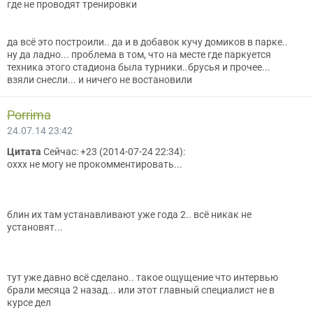
где не проводят тренировки
да всё это построили.. да и в добавок кучу домиков в парке..
ну да ладно... проблема в том, что на месте где паркуется
техника этого стадиона была турники..брусья и прочее...
взяли снесли... и ничего не востановили
Porrima
24.07.14 23:42
Цитата
Сейчас: +23 (2014-07-24 22:34):
оххх не могу не прокомментировать...
блин их там устанавливают уже года 2.. всё никак не
установят...
тут уже давно всё сделано.. такое ощущение что интервью
брали месяца 2 назад... или этот главный специалист не в
курсе дел