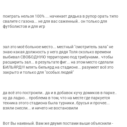
поиграть нельзя 100% ... начинает дядька в рупор орать типо
свалите с газона... не для вас саженный.. он только для
футболистов и для игр
зал это моё больное место... местный "смотритель зала" не
знаю какая должность у него дядя Толя сколько времени
выбивал СВОБОДНУЮ территорию под трибунами.. чтобы
расширить зал... в результате фиг... на этом место сделали
БИЛЬЯРД!!! млять бильярд на стадионе... разумеет всё это
закрыто и только для "особых людей"
да всё это построили.. да и в добавок кучу домиков в парке..
ну да ладно... проблема в том, что на месте где паркуется
техника этого стадиона была турники..брусья и прочее...
взяли снесли... и ничего не востановили
Вот Вы наивный. Вам же двумя постами выше объяснили -