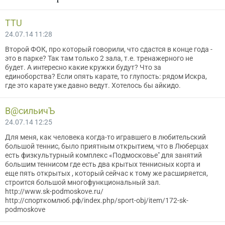
TTU
24.07.14 11:28
Второй ФОК, про который говорили, что сдастся в конце года -
это в парке? Так там только 2 зала, т.е. тренажерного не
будет. А интересно какие кружки будут? Что за
единоборства? Если опять карате, то глупость: рядом Искра,
где это карате уже давно ведут. Хотелось бы айкидо.
В@cильичЪ
24.07.14 12:25
Для меня, как человека когда-то игравшего в любительский
большой теннис, было приятным открытием, что в Люберцах
есть физкультурный комплекс «Подмосковье" для занятий
большим теннисом где есть два крытых теннисных корта и
еще пять открытых , который сейчас к тому же расширяется,
строится большой многофункциональный зал.
http://www.sk-podmoskove.ru/
http://спорткомлюб.рф/index.php/sport-obj/item/172-sk-
podmoskove