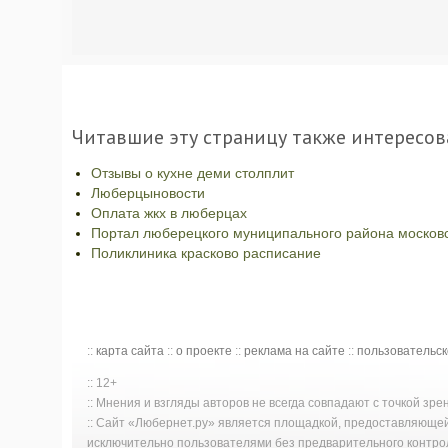
Читавшие эту страницу также интересов
Отзывы о кухне деми столплит
Люберцыновости
Оплата жкх в люберцах
Портал люберецкого муниципального района московс
Поликлиника красково расписание
::
карта сайта
::
о проекте
::
реклама на сайте
::
пользовательс
:: 12+
:: Мнения и взгляды авторов не всегда совпадают с точкой зр
:: Сайт «Любернет.ру» является площадкой, предоставляюще
исключительно пользователями без предварительного контро