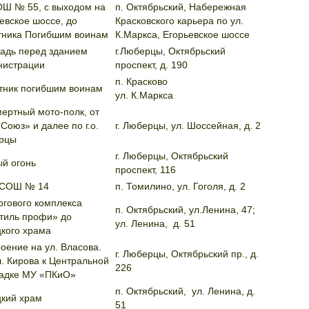
ОШ № 55, с выходом на
п. Октябрьский, Набережная
евское шоссе, до
Красковского карьера по ул.
тника Погибшим воинам
К.Маркса, Егорьевское шоссе
адь перед зданием
г.Люберцы, Октябрьский
нистрации
проспект, д. 190
п. Красково
тник погибшим воинам
ул. К.Маркса
ертный мото-полк, от
Союз» и далее по г.о.
г. Люберцы, ул. Шоссейная, д. 2
рцы
г. Люберцы, Октябрьский
й огонь
проспект, 116
СОШ № 14
п. Томилино, ул. Гоголя, д. 2
ргового комплекса
п. Октябрьский, ул.Ленина, 47;
тиль профи» до
ул. Ленина, д. 51
цкого храма
оение на ул. Власова.
г. Люберцы, Октябрьский пр., д.
. Кирова к Центральной
226
адке МУ «ПКиО»
п. Октябрьский, ул. Ленина, д.
цкий храм
51