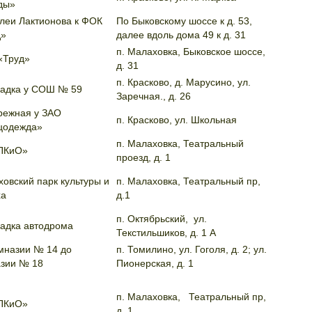
обеды»
леи Лактионова к ФОК
По Быковскому шоссе к д. 53,
д»
далее вдоль дома 49 к д. 31
п. Малаховка, Быковское шоссе,
«Труд»
д. 31
п. Красково, д. Марусино, ул.
адка у СОШ № 59
Заречная., д. 26
режная у ЗАО
п. Красково, ул. Школьная
цодежда»
п. Малаховка, Театральный
ПКиО»
проезд, д. 1
овский парк культуры и
п. Малаховка, Театральный пр,
ха
д.1
п. Октябрьский, ул.
адка автодрома
Текстильшиков, д. 1 А
мназии № 14 до
п. Томилино, ул. Гоголя, д. 2; ул.
азии № 18
Пионерская, д. 1
п. Малаховка, Театральный пр,
ПКиО»
д. 1