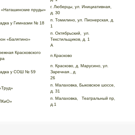
г. Люберцы, ул. Инициативная,
 «Наташинские пруды»
д. 30
п. Томилино, ул. Пионерская, д.
адка у Гимназии № 18
1
п. Октябрьский, ул.
ион «Балятино»
Текстильщиков, д. 1
А
ежная Красковского
п.Красково
ра
п. Красково, д. Марусино, ул.
адка у СОШ № 59
Заречная., д.
26
п. Малаховка, Быковское шоссе,
«Труд»
д. 31
п. Малаховка, Театральный пр,
ПКиО»
д.1