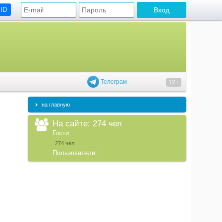
 ID
Телеграм
12+
на главную
На сайте: 274 чел
Гости:
274 чел.
Пользователи: