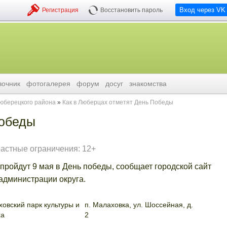
Вход через VK
Регистрация
Восстановить пароль
вочник
фотогалерея
форум
досуг
знакомства
люберецкого района
Как в Люберцах отметят День Победы
Победы
растные ограничения: 12+
 пройдут 9 мая в День победы, сообщает городской сайт
дминистрации округа.
овский парк культуры и
п. Малаховка, ул. Шоссейная, д.
ха
2