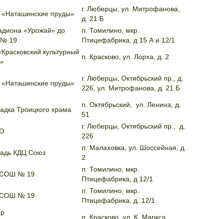
г. Люберцы, ул. Митрофанова,
 «Наташинские пруды»
д. 21 Б
адиона «Урожай» до
п. Томилино, мкр.
№ 19
Птицефабрика, д 15 А и 12/1
Красковский культурный
п. Красково, ул. Лорха, д. 2
р»
г. Люберцы, Октябрьский пр., д.
 «Наташинские пруды»
226, ул. Митрофанова, д. 21 Б
п. Октябрьский, ул. Ленина, д.
адка Троицкого храма
51
г. Люберцы, Октябрьский пр., д.
иО
226
п. Малаховка, ул. Шоссейная, д.
адь КДЦ Союз
2
п. Томилино, мкр.
СОШ № 19
Птицефабрика, д 12/1
п. Томилино, мкр.
СОШ № 19
Птицефабрика, д. 12/1
ер
п. Красково, ул. К. Маркса