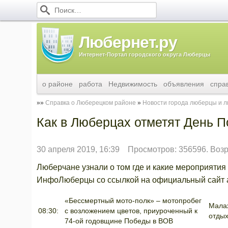
Любернет.ру
Интернет-Портал городского округа Люберцы
о районе
работа
Недвижимость
объявления
спра
Справка о Люберецком районе
Новости города люберцы и 
Как в Люберцах отметят День 
30 апреля 2019, 16:39
Просмотров: 356596. Воз
Люберчане узнали о том где и какие мероприятия
ИнфоЛюберцы со ссылкой на официальный сайт а
«Бессмертный мото-полк» – мотопробег
Малах
08:30:
с возложением цветов, приуроченный к
отды
74-ой годовщине Победы в ВОВ