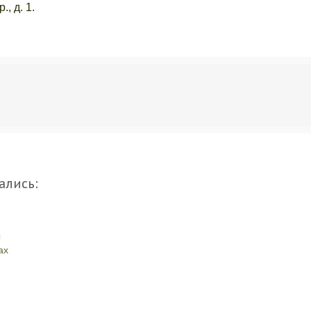
, д. 1.
ались:
ы
ах