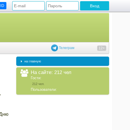
 ID
Телеграм
12+
на главную
На сайте: 212 чел
Гости:
212 чел.
Пользователи:
у
 Дню