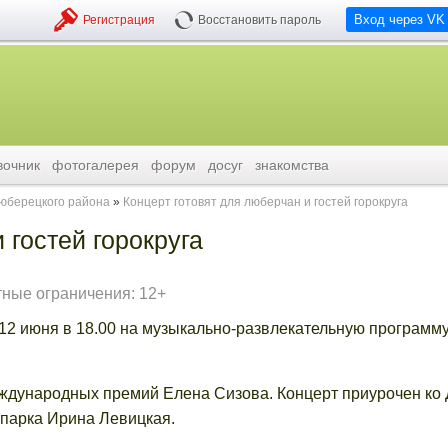
Вход через VK
Регистрация
Восстановить пароль
вочник
фотогалерея
форум
досуг
знакомства
люберецкого района
Концерт готовят для люберчан и гостей горокруга
 гостей горокруга
тные ограничения: 12+
 12 июня в 18.00 на музыкально-развлекательную программ
ждународных премий Елена Сизова. Концерт приурочен ко
 парка Ирина Левицкая.