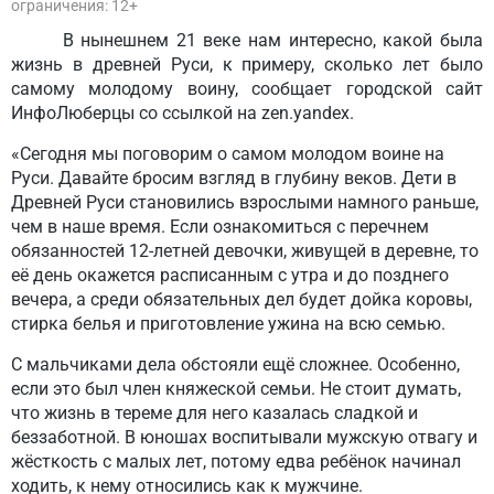
ограничения: 12+
В нынешнем 21 веке нам интересно, какой была
жизнь в древней Руси, к примеру, сколько лет было
самому молодому воину, сообщает городской сайт
ИнфоЛюберцы со ссылкой на zen.yandex.
«Сегодня мы поговорим о самом молодом воине на
Руси. Давайте бросим взгляд в глубину веков. Дети в
Древней Руси становились взрослыми намного раньше,
чем в наше время. Если ознакомиться с перечнем
обязанностей 12-летней девочки, живущей в деревне, то
её день окажется расписанным с утра и до позднего
вечера, а среди обязательных дел будет дойка коровы,
стирка белья и приготовление ужина на всю семью.
С мальчиками дела обстояли ещё сложнее. Особенно,
если это был член княжеской семьи. Не стоит думать,
что жизнь в тереме для него казалась сладкой и
беззаботной. В юношах воспитывали мужскую отвагу и
жёсткость с малых лет, потому едва ребёнок начинал
ходить, к нему относились как к мужчине.